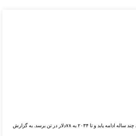
تحلیلگران آژانس تحقیقاتی BMI پیش ‌بینی می کنند در سال۲۰۲۶ میانگین قیمت سنگ آهن ۹۵دلار در تن باشد همچنین انتظار دارد روند نزولی چند ساله ادامه یابد و تا ۲۰۳۴ به ۷۸دلار در تن برسد. به گزارش