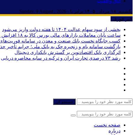
اتاق واقعیت
یکشنبه, ۱۸ مرداد , ۱۴۰۵ برابر با - Sunday, 9 August , 2026
خبر فوری :
بخشی از سود سهام عدالت ۱۴۰۴ تا هفته دولت واریز می‌شود
ساعت پایان معاملات بازارهای مالی بورس کالا به ۱۸ افزایش یافت
كسب جایگاه نخست بانك صنعت و معدن در سامانه فوریت‌های اد
بازگشت سامانه بام و زنجیره چک به بانک ملی؛ جرایم تأخیر ح
اثرگذاری بانک اقتصادنوین بر گسترش بانکداری دیجیتال
رشد ۷۳ درصدی تجارت ایران و ترکیه در سایه محاصره دریایی
جستجو کن
صفحه نخست
درباره