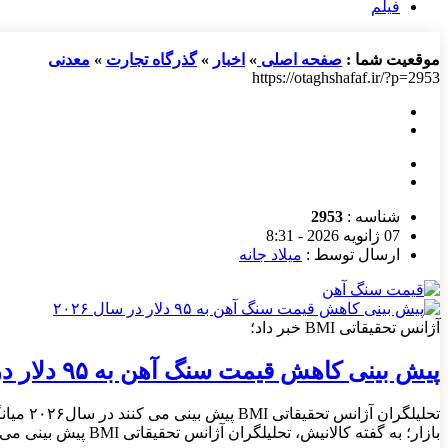
فیلم
موقعیت شما :
صفحه اصلی
»
اخبار
»
گذرگاه تجارت
»
معدنی
https://otaghshafaf.ir/?p=2953
شناسه :
2953
07 ژانویه 2026 - 8:31
ارسال توسط :
میلاد جانه
آژانس تحقیقاتی BMI خبر داد؛
پیش بینی کاهش قیمت سنگ آهن به ۹۵ دلار در سال ۲۰۲۶
بازار؛ به گفته کالانیش، تحلیلگران آژانس تحقیقاتی BMI پیش ‌بینی می‌ کنند که میانگین قیمت سنگ آهن در […]