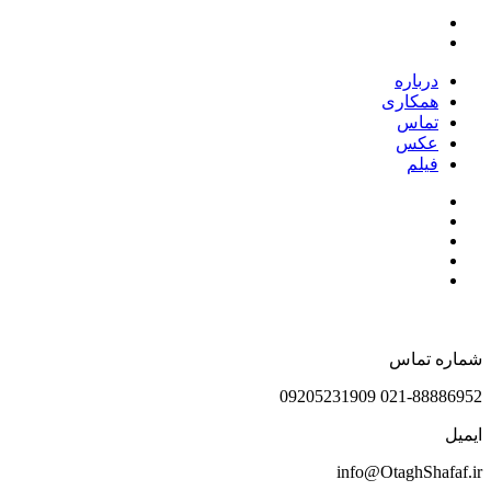
درباره
همکاری
تماس
عکس
فیلم
شماره تماس
021-88886952 09205231909
ایمیل
info@OtaghShafaf.ir