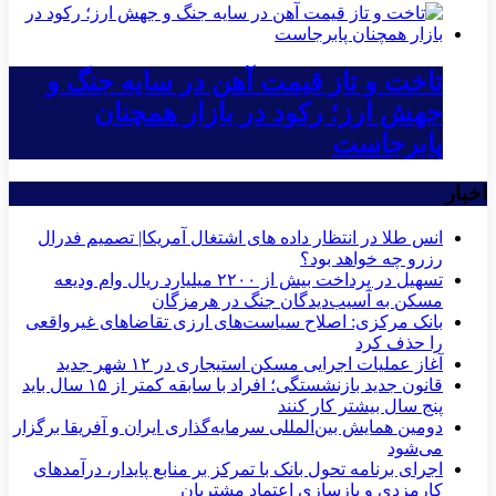
تاخت و تاز قیمت آهن در سایه جنگ و
جهش ارز؛ رکود در بازار همچنان
پابرجاست
اخبار
انس طلا در انتظار داده های اشتغال آمریکا| تصمیم فدرال
رزرو چه خواهد بود؟
تسهیل در پرداخت بیش از ۲۲۰۰ میلیارد ریال وام ودیعه
مسکن به آسیب‌دیدگان جنگ در هرمزگان
بانک مرکزی: اصلاح سیاست‌های ارزی تقاضاهای غیرواقعی
را حذف کرد
آغاز عملیات اجرایی مسکن استیجاری در ۱۲ شهر جدید
قانون جدید بازنشستگی؛ افراد با سابقه کمتر از ۱۵ سال باید
پنج سال بیشتر کار کنند
دومین همایش بین‌المللی سرمایه‌گذاری ایران و آفریقا برگزار
می‌شود
اجرای برنامه تحول بانک با تمرکز بر منابع پایدار، درآمدهای
کارمزدی و بازسازی اعتماد مشتریان