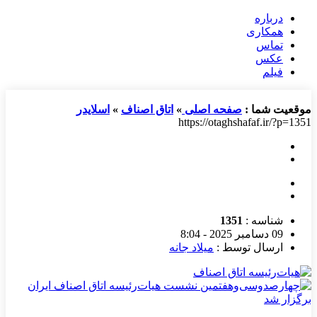
درباره
همکاری
تماس
عکس
فیلم
موقعیت شما :
صفحه اصلی
»
اتاق اصناف
»
اسلایدر
https://otaghshafaf.ir/?p=1351
شناسه :
1351
09 دسامبر 2025 - 8:04
ارسال توسط :
میلاد جانه