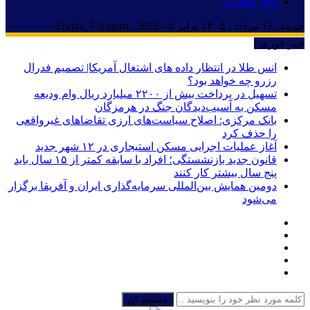
اتاق واقعیت
جمعه, ۱۶ مرداد , ۱۴۰۵ برابر با - Friday, 7 August , 2026
خبر فوری :
انس طلا در انتظار داده های اشتغال آمریکا| تصمیم فدرال
رزرو چه خواهد بود؟
تسهیل در پرداخت بیش از ۲۲۰۰ میلیارد ریال وام ودیعه
مسکن به آسیب‌دیدگان جنگ در هرمزگان
بانک مرکزی: اصلاح سیاست‌های ارزی تقاضاهای غیرواقعی
را حذف کرد
آغاز عملیات اجرایی مسکن استیجاری در ۱۲ شهر جدید
قانون جدید بازنشستگی؛ افراد با سابقه کمتر از ۱۵ سال باید
پنج سال بیشتر کار کنند
دومین همایش بین‌المللی سرمایه‌گذاری ایران و آفریقا برگزار
می‌شود
جستجو کن