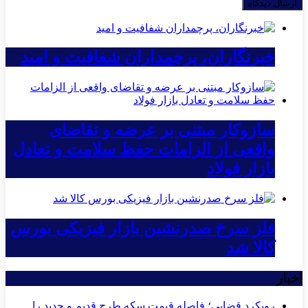
خبرنگاران، پرچمداران شفافیت و امید
سازوکار مبتنی بر عرضه و تقاضای
واقعی از الزامات حفظ سلامت و تعادل
بازار فولاد
فلز سرخ صدرنشین بازار فیزیکی بورس
کالا شد
اخبار
رویکرد قضایی؛ فاصله قیمت سکه طرح قدیم و جدید را