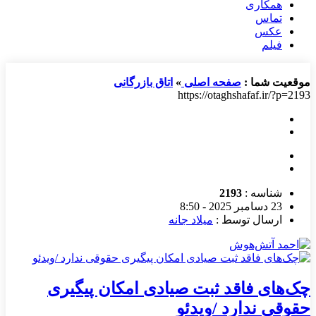
همکاری
تماس
عکس
فیلم
موقعیت شما :
صفحه اصلی
»
اتاق بازرگانی
https://otaghshafaf.ir/?p=2193
شناسه :
2193
23 دسامبر 2025 - 8:50
ارسال توسط :
میلاد جانه
چک‌های فاقد ثبت صیادی امکان پیگیری
حقوقی ندارد /ویدئو