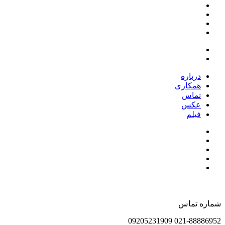
درباره
همکاری
تماس
عکس
فیلم
شماره تماس
021-88886952 09205231909