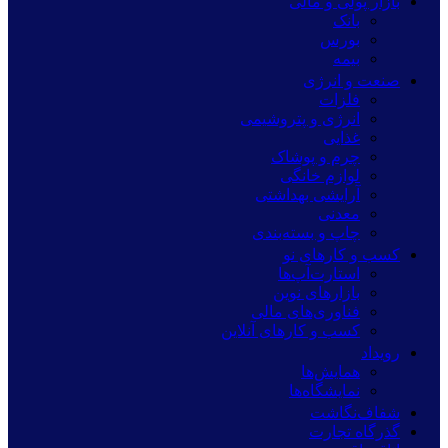
بازار پولی و مالی
بانک
بورس
بیمه
صنعت و انرژی
فلزات
انرژی و پتروشیمی
غذایی
چرم و پوشاک
لوازم خانگی
آرایشی بهداشتی
معدنی
چاپ و بسته‌بندی
کسب و کارهای نو
استارت‌آپ‌ها
بازارهای نوین
فناوری‌های مالی
کسب و کارهای آنلاین
رویداد
همایش‌ها
نمایشگاه‌ها
شفاف‌نگاشت
گذرگاه تجارت