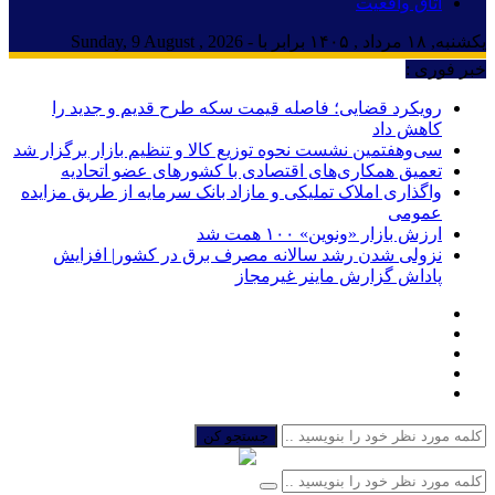
اتاق واقعیت
یکشنبه, ۱۸ مرداد , ۱۴۰۵ برابر با - Sunday, 9 August , 2026
خبر فوری :
رویکرد قضایی؛ فاصله قیمت سکه طرح قدیم و جدید را
کاهش داد
سی‌و‌هفتمین نشست نحوه توزیع کالا و تنظیم بازار برگزار شد
تعمیق همکاری‌های اقتصادی با کشورهای عضو اتحادیه
واگذاری املاک تملیکی و مازاد بانک سرمایه از طریق مزایده
عمومی
ارزش بازار «ونوین» ۱۰۰ همت شد
نزولی شدن رشد سالانه مصرف برق در کشور| افزایش
پاداش گزارش ماینر غیرمجاز
جستجو کن