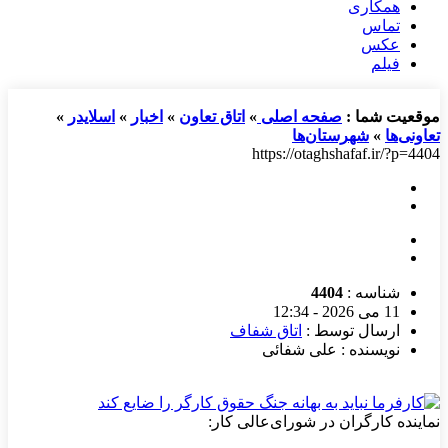
همکاری
تماس
عکس
فیلم
موقعیت شما :
صفحه اصلی
»
اتاق تعاون
»
اخبار
»
اسلایدر
»
تعاونی‌ها
»
شهرستان‌ها
https://otaghshafaf.ir/?p=4404
شناسه :
4404
11 می 2026 - 12:34
ارسال توسط :
اتاق شفاف
نویسنده : علی شفائی
نماینده کارگران در شورای‌عالی کار: