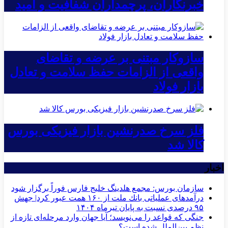
خبرنگاران، پرچمداران شفافیت و امید
سازوکار مبتنی بر عرضه و تقاضای
واقعی از الزامات حفظ سلامت و تعادل
بازار فولاد
فلز سرخ صدرنشین بازار فیزیکی بورس
کالا شد
اخبار
سازمان بورس: مجمع هلدینگ خلیج فارس فوراً برگزار شود
درآمدهای عملیاتی بانك ملت از ۱۶۰ همت عبور كرد| جهش
۹۵ درصدی نسبت به پایان تیرماه ۱۴۰۴
جنگی که قواعد را می‌نویسد؛ آیا جهان وارد مرحله‌ای تازه از
نظم بین‌الملل شده است؟