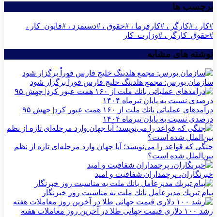
برچسب ها
#کار ، #کارگر ، #کارفرما ، #حقوق ، #دستمزد ، #قانون_کار ،
#حقوق_کارگر ، #وزارت_کار
نوشته های مشابه
سازمان بورس: مجمع هلدینگ خلیج فارس فوراً برگزار شود
درآمدهای عملیاتی بانك ملت از ۱۶۰ همت عبور كرد| جهش ۹۵
درصدی نسبت به پایان تیرماه ۱۴۰۴
جنگی که قواعد را می‌نویسد؛ آیا جهان وارد مرحله‌ای تازه از نظم
بین‌الملل شده است؟
خبرنگاران، پرچمداران شفافیت و امید
پیام تبریك مدیرعامل بانك ملت به مناسبت روز خبرنگار
رشد ۱۰۰ دلاری قیمت جهانی طلا در آخرین روز معاملات هفته