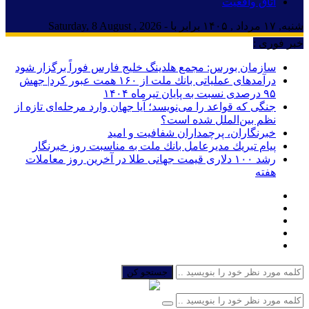
اتاق واقعیت
شنبه, ۱۷ مرداد , ۱۴۰۵ برابر با - Saturday, 8 August , 2026
خبر فوری :
سازمان بورس: مجمع هلدینگ خلیج فارس فوراً برگزار شود
درآمدهای عملیاتی بانك ملت از ۱۶۰ همت عبور كرد| جهش
۹۵ درصدی نسبت به پایان تیرماه ۱۴۰۴
جنگی که قواعد را می‌نویسد؛ آیا جهان وارد مرحله‌ای تازه از
نظم بین‌الملل شده است؟
خبرنگاران، پرچمداران شفافیت و امید
پیام تبریك مدیرعامل بانك ملت به مناسبت روز خبرنگار
رشد ۱۰۰ دلاری قیمت جهانی طلا در آخرین روز معاملات
هفته
جستجو کن