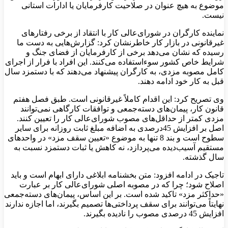
موضوع به‌ هیچ ‌عنوان در صلاحیت کارفرمایان یا ادارات استانی
نیست.
نماینده کارگران در شورای‌عالی کار با انتقاد از برخی رفتارهای
غیرقانونی در بازار کار خاطرنشان کرد: گزارش‌هایی به دست ما
رسیده که نشان می‌دهد برخی از کارفرمایان از فضای جنگ و
شرایط خاص کشور سوءاستفاده می‌کنند. این افراد با فرار از اجرای
کامل مصوبه مزدی، به کارگران پیشنهاد می‌دهند که با دستمزد سال
قبل به کار خود ادامه دهند.
وی تصریح کرد: این اقدام کاملاً غیرقانونی است. طبق فصل هفتم
قانون کار، پیمان‌های دسته‌جمعی و توافقات کارگاهی نمی‌توانند
مزدی کمتر از حداقل‌های مصوب شورای‌عالی کار را تعیین کنند.
اصل بر افزایش 45درصدی به اضافه مبلغ ثابت روزانه برای سایر
سطوح است و بند 8 تنها به موضوع «تعیین سقف مزد» در واحدهای
مستقیم آسیب‌دیده می‌پردازد، نه کاهش یا ثبات دستمزد نسبت به
سال گذشته.
تاجیک در ادامه افزود: متن بخشنامه ابلاغی دارای ابهام است و باید
اصلاح شود؛ چرا که در مصوبه اصلی شورای‌عالی کار بر عبارت
«حداکثر مزد» تاکید شده است. بر این اساس، پیمان‌های دسته‌جمعی
نهایتاً می‌توانند برای سقف پرداختی‌ها تصمیم بگیرند، اما اجازه ندارند
افزایش 45 درصدی مصوب را نادیده بگیرند.