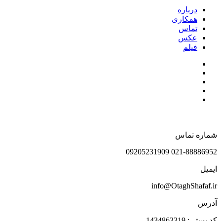
درباره
همکاری
تماس
عکس
فیلم
شماره تماس
021-88886952 09205231909
ایمیل
info@OtaghShafaf.ir
آدرس
کد پستی: 1434863319