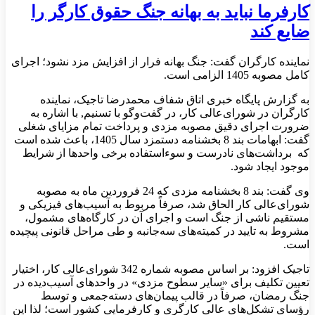
کارفرما نباید به بهانه جنگ حقوق کارگر را
ضایع کند
نماینده کارگران گفت: جنگ بهانه فرار از افزایش مزد نشود؛ اجرای
کامل مصوبه 1405 الزامی است.
به گزارش پایگاه خبری اتاق شفاف محمدرضا تاجیک، نماینده
کارگران در شورای‌عالی کار، در گفت‌وگو با تسنیم, با اشاره به
ضرورت اجرای دقیق مصوبه مزدی و پرداخت تمام مزایای شغلی
گفت: ابهامات بند 8 بخشنامه دستمزد سال 1405، باعث شده است
که برداشت‌های نادرست و سوءاستفاده برخی واحدها از شرایط
موجود ایجاد شود.
وی گفت: بند 8 بخشنامه مزدی که 24 فروردین ماه به مصوبه
شورای‌عالی کار الحاق شد، صرفاً مربوط به آسیب‌های فیزیکی و
مستقیم ناشی از جنگ است و اجرای آن در کارگاه‌های مشمول،
مشروط به تایید در کمیته‌های سه‌جانبه و طی مراحل قانونی پیچیده
است.
تاجیک افزود: بر اساس مصوبه شماره 342 شورای‌عالی کار، اختیار
تعیین تکلیف برای «سایر سطوح مزدی» در واحدهای آسیب‌دیده در
جنگ رمضان، صرفاً در قالب پیمان‌های دسته‌جمعی و توسط
رؤسای تشکل‌های عالی کارگری و کارفرمایی کشور است؛ لذا این