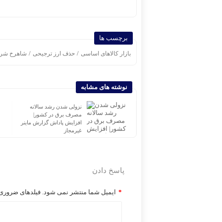
برچسب ها
/
/
بازار کالا‌های اساسی
حذف ارز ترجیحی
شاهرخ شری
نوشته های مشابه
همبستگی در صنف کفش
نزولی شدن رشد سالانه
ماشینی تهران دستاورد چهار
مصرف برق در کشور|
سال همدلی
افزایش پاداش گزارش ماینر
غیرمجاز
پاسخ دادن
*
ایمیل شما منتشر نمی شود. فیلدهای ضروری ر