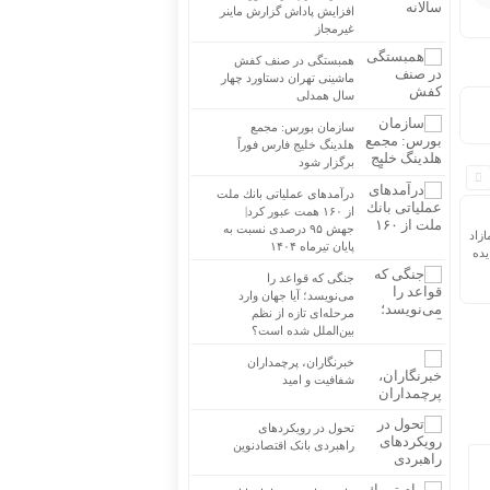
افزایش پاداش گزارش ماینر
غیرمجاز
همبستگی در صنف کفش
ماشینی تهران دستاورد چهار
سال همدلی
سازمان بورس: مجمع
هلدینگ خلیج فارس فوراً
برگزار شود
درآمدهای عملیاتی بانك ملت
از ۱۶۰ همت عبور كرد|
جهش ۹۵ درصدی نسبت به
ازاد
پایان تیرماه ۱۴۰۴
یده
جنگی که قواعد را
می‌نویسد؛ آیا جهان وارد
مرحله‌ای تازه از نظم
بین‌الملل شده است؟
خبرنگاران، پرچمداران
شفافیت و امید
تحول در رویکردهای
راهبردی بانک اقتصادنوین