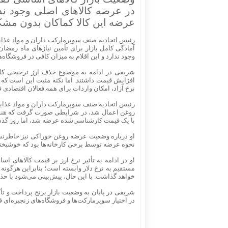
عرضه این کالا کماکان بدون مشکل
رئیس اتحادیه صنف سوپرمارکت‌ داران و مواد غذایی 
آمادگی کامل بازار برای تأمین نیاز‌های ماه رمض
وجود ندارد و این اقلام به میزان کافی در فروشگاه
شریفی در ادامه به موضوع حذف ارز ترجیحی کال
افزایش قیمت داشتند. اما نکته مثبت این است که با
نرخ آزاد، امکان واردات برای همه فعالان اقتصادی ف
رئیس اتحادیه صنف سوپرمارکت‌ داران و مواد غذا
روغن اعمال شد، در شرایطی صورت گرفت که هنوز ق
با یک قیمت کارشناسی‌شده عرضه شد، اما روز گذشته مجدداً شاهد افزای
او درباره وضعیت عرضه روغن خوراکی نیز خاطرنش
نحوه عرضه توسط برخی کارخانه‌ها بود که خوشبخت
او در ادامه به تأثیر نرخ ارز بر قیمت کالا‌های 
مستقیم به نرخ دلار وابسته است؛ بنابراین هرگونه ا
خواهد گذاشت. با این حال، پیش‌بینی می‌شود با حذف 
شریفی در پایان به وضعیت بازار برنج پرداخت و تأک
در اختیار سوپرمارکت‌ها و فروشگاه‌های زنجیره‌ای ق