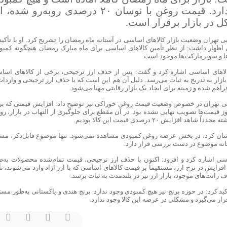
در عرضه کالا‌های اصلی وجود ندارد. قیمت روغن با نوسان ۲۰ درصدی روبه‌رو شد
 در بازار برقرار است.
تهران وضعیت بازار کالا‌های اساسی در آستانه ماه رمضان را تشریح کرد. او با تأکید 
ان اظهار داشت: از نظر تأمین کالا‌های اساسی برای ماه مبارک رمضان هیچگونه کمبو
‌ها و سوپرمارکت‌ها موجود است.
ا‌های اساسی اشاره کرد و گفت: پس از حذف ارز ترجیحی، برخی از کالا‌های اسا
زار به تدریج به ثبات می‌رسد. دلیل آن هم این است که با حذف ارز ترجیحی و واردات 
راهم شده و زمینه برای ایجاد یک بازار رقابتی مهیا می‌شود.
یی تهران در خصوص وضعیت قیمت روغن خوراکی نیز توضیح داد: افزایش قیمتی که بر
یمت‌ها تصویب نهایی نشده بود. در آن مقطع برای جلوگیری از التهاب در بازار، رو
ش ۲۰ درصدی قیمت این کالا بودیم.
ان کرد: در بخش عرضه روغن کمبودی مشاهده نمی‌شود. تنها موضوع قابل‌ذکر، مسئ
انه موضوع در دست بررسی قرار دارد.
اساسی اشاره کرد و افزود: اکنون با حذف ارز ترجیحی، قیمت تمام‌شده محصولات به‌ط
فزایش در نرخ ارز، مستقیماً بر قیمت کالا‌های اساسی که با ارز آزاد وارد می‌شوند، تأ
رانت‌های موجود، بازار ارز نیز در بلندمدت به ثبات برسد.
ید کرد: در حوزه برنج نیز هیچ کمبودی وجود ندارد. برنج هندی و پاکستانی به‌طور مست
رار می‌گیرد و مشکلی در عرضه این کالا وجود ندارد.