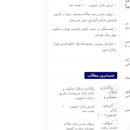
ه، اما
ارزش بازار «ونوین» ۱۰۰ همت شد
نزولی شدن رشد سالانه مصرف برق در کشور|
افزایش پاداش گزارش ماینر غیرمجاز
بر
دی
همبستگی در صنف کفش ماشینی تهران دستاورد
چهار سال همدلی
سی
سازمان بورس: مجمع هلدینگ خلیج فارس فوراً
با
برگزار شود
درآمدهای عملیاتی بانك ملت از ۱۶۰ همت عبور
ای
غن
كرد| جهش ۹۵ درصدی نسبت به پایان تیرماه ۱۴۰۴
جنگی که قواعد را می‌نویسد؛ آیا جهان وارد
جدیدترین مطالب
له
مرحله‌ای تازه از نظم بین‌الملل شده است؟
خبرنگاران، پرچمداران شفافیت و امید
واگذاری املاک تملیکی و
ور
مازاد بانک سرمایه از طریق
ثیر
تحول در رویکردهای راهبردی بانک اقتصادنوین
مزایده عمومی
ارزش بازار «ونوین» ۱۰۰
مر
همت شد
نزولی شدن رشد سالانه
مصرف برق در کشور|