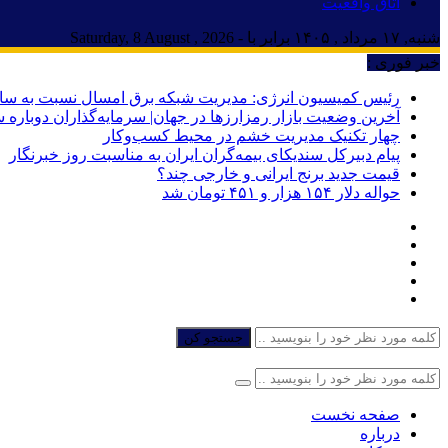
اتاق واقعیت
شنبه, ۱۷ مرداد , ۱۴۰۵ برابر با - Saturday, 8 August , 2026
خبر فوری :
رئیس کمیسیون انرژی: مدیریت شبکه برق امسال نسبت به سال
آخرین وضعیت بازار رمزارزها در جهان| سرمایه‌گذاران دوباره س
چهار تکنیک مدیریت خشم در محیط کسب‌وکار
پیام دبیرکل سندیکای بیمه‌گران ایران به مناسبت روز خبرنگار
قیمت جدید برنج ایرانی و خارجی چند؟
حواله دلار ۱۵۴ هزار و ۴۵۱ تومان شد
جستجو کن
صفحه نخست
درباره