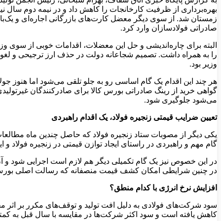
بهره‌برداری از ظرفیت کارخانجات را کاهش داد و در نیمه دوم سال 
زمستان شد. از سوی دیگر معضل کارت‌های بازرگانی اجاره‌ای و یک
صادراتی فولادسازان وارد کرد.
البته برای چار‌ه‌اندیشی و حل این معضلات، اقدامات خوبی از سوی
را به همراه داشت. تصمیم شجاعانه دولت در حذف ارز ترجیحی و لغو ا
وزیر بود.
هر چند این اقدام یک گام اساسی رو به جلو تلقی می‌شود اما هنوز جولا
گواهی خرید از رینگ صادراتی بورس کالا برای صادرکنندگان غیرتولی
می‌شود جلوگیری شود.
تعیین ضرایب قیمتی زنجیره فولاد، یک اقدام راهبردی
یکی دیگر از مصوبات ستاد زنجیره فولاد که حاصل چندین ماه مطالعات
گام مهم و راهبردی در راستای ایجاد توازن قیمتی در زنجیره فولاد و
در این خصوص نیز یک گام تکمیلی دیگر هم لازم است اجرایی شود و آن
در چنین شرایطی امکان کشف قیمت منصفانه که رسالت اصلی بورس ک
افزایش نرخ انرژی با کدام منطق؟
سود شرکت‌های فولادی به دلیل افت تولید و توقف‌های مکرر بر اثر 
کاهش یافته است و سود اکثر شرکت‌ها در مقایسه با سال قبل به کم