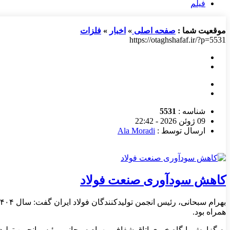
فیلم
موقعیت شما :
صفحه اصلی
»
اخبار
»
فلزات
https://otaghshafaf.ir/?p=5531
شناسه :
5531
09 ژوئن 2026 - 22:42
ارسال توسط :
Ala Moradi
کاهش سودآوری صنعت فولاد
همراه بود.