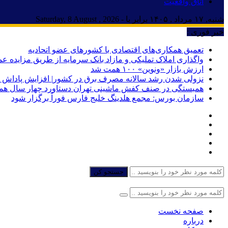
اتاق واقعیت
شنبه, ۱۷ مرداد , ۱۴۰۵ برابر با - Saturday, 8 August , 2026
خبر فوری :
تعمیق همکاری‌های اقتصادی با کشورهای عضو اتحادیه
واگذاری املاک تملیکی و مازاد بانک سرمایه از طریق مزایده ع
ارزش بازار «ونوین» ۱۰۰ همت شد
نزولی شدن رشد سالانه مصرف برق در کشور| افزایش پاداش گ
همبستگی در صنف کفش ماشینی تهران دستاورد چهار سال هم
سازمان بورس: مجمع هلدینگ خلیج فارس فوراً برگزار شود
جستجو کن
صفحه نخست
درباره