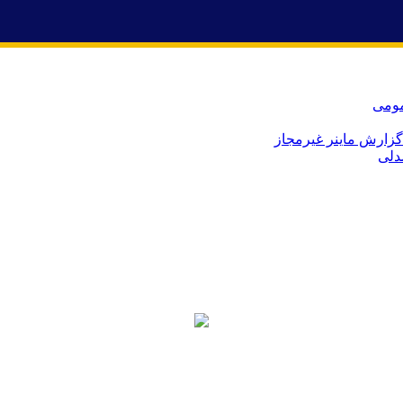
مومی
زارش ماینر غیرمجاز
دلی