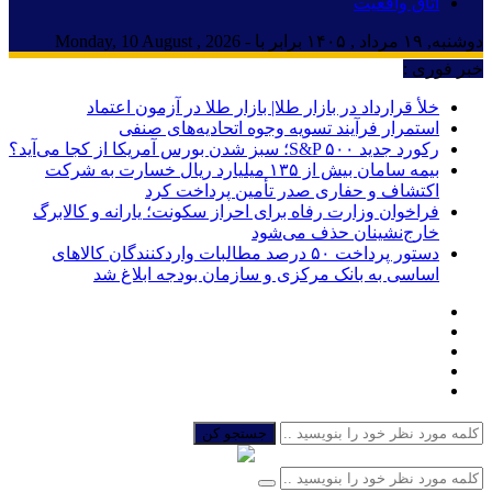
اتاق واقعیت
دوشنبه, ۱۹ مرداد , ۱۴۰۵ برابر با - Monday, 10 August , 2026
خبر فوری :
خلأ قرارداد در بازار طلا| بازار طلا در آزمون اعتماد
استمرار فرآیند تسویه وجوه اتحادیه‌های صنفی
رکورد جدید S&P ۵۰۰؛ سبز شدن بورس آمریکا از کجا می‌آید؟
بیمه سامان بیش از ۱۳۵ میلیارد ریال خسارت به شرکت
اکتشاف و حفاری صدر تأمین پرداخت کرد
فراخوان وزارت رفاه برای احراز سکونت؛ یارانه و کالابرگ
خارج‌نشینان حذف می‌شود
دستور پرداخت ۵۰ درصد مطالبات واردکنندگان کالاهای
اساسی به بانک مرکزی و سازمان بودجه ابلاغ شد
جستجو کن