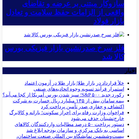
سازوکار مبتنی بر عرضه و تقاضای
واقعی از الزامات حفظ سلامت و تعادل
بازار فولاد
فلز سرخ صدرنشین بازار فیزیکی بورس
کالا شد
اخبار
خلأ قرارداد در بازار طلا| بازار طلا در آزمون اعتماد
استمرار فرآیند تسویه وجوه اتحادیه‌های صنفی
رکورد جدید S&P ۵۰۰؛ سبز شدن بورس آمریکا از کجا می‌آید؟
بیمه سامان بیش از ۱۳۵ میلیارد ریال خسارت به شرکت
اکتشاف و حفاری صدر تأمین پرداخت کرد
فراخوان وزارت رفاه برای احراز سکونت؛ یارانه و کالابرگ
خارج‌نشینان حذف می‌شود
دستور پرداخت ۵۰ درصد مطالبات واردکنندگان کالاهای
اساسی به بانک مرکزی و سازمان بودجه ابلاغ شد
بیست‌وششمین نمایشگاه بین المللی صنعت ساختمان،