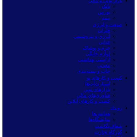
بازار پولی و مالی
بانک
بورس
بیمه
صنعت و انرژی
فلزات
انرژی و پتروشیمی
غذایی
چرم و پوشاک
لوازم خانگی
آرایشی بهداشتی
معدنی
چاپ و بسته‌بندی
کسب و کارهای نو
استارت‌آپ‌ها
بازارهای نوین
فناوری‌های مالی
کسب و کارهای آنلاین
رویداد
همایش‌ها
نمایشگاه‌ها
شفاف‌نگاشت
گذرگاه تجارت