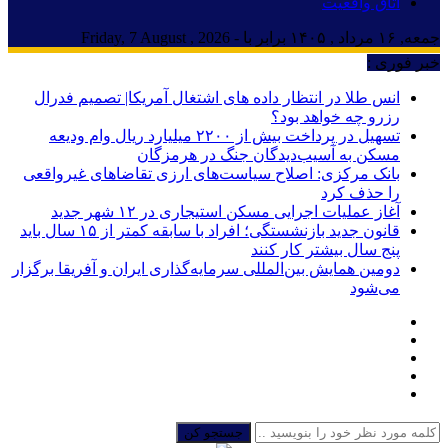
اتاق واقعیت
جمعه, ۱۶ مرداد , ۱۴۰۵ برابر با - Friday, 7 August , 2026
خبر فوری :
انس طلا در انتظار داده های اشتغال آمریکا| تصمیم فدرال
رزرو چه خواهد بود؟
تسهیل در پرداخت بیش از ۲۲۰۰ میلیارد ریال وام ودیعه
مسکن به آسیب‌دیدگان جنگ در هرمزگان
بانک مرکزی: اصلاح سیاست‌های ارزی تقاضاهای غیرواقعی
را حذف کرد
آغاز عملیات اجرایی مسکن استیجاری در ۱۲ شهر جدید
قانون جدید بازنشستگی؛ افراد با سابقه کمتر از ۱۵ سال باید
پنج سال بیشتر کار کنند
دومین همایش بین‌المللی سرمایه‌گذاری ایران و آفریقا برگزار
می‌شود
جستجو کن