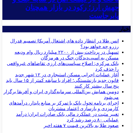
جهش ارز؛ رکود در بازار همچنان
پابرجاست
اخبار
انس طلا در انتظار داده های اشتغال آمریکا| تصمیم فدرال
رزرو چه خواهد بود؟
تسهیل در پرداخت بیش از ۲۲۰۰ میلیارد ریال وام ودیعه
مسکن به آسیب‌دیدگان جنگ در هرمزگان
بانک مرکزی: اصلاح سیاست‌های ارزی تقاضاهای غیرواقعی
را حذف کرد
آغاز عملیات اجرایی مسکن استیجاری در ۱۲ شهر جدید
قانون جدید بازنشستگی؛ افراد با سابقه کمتر از ۱۵ سال باید
پنج سال بیشتر کار کنند
دومین همایش بین‌المللی سرمایه‌گذاری ایران و آفریقا برگزار
می‌شود
اجرای برنامه تحول بانک با تمرکز بر منابع پایدار، درآمدهای
کارمزدی و بازسازی اعتماد مشتریان
تغییر مثبت در عملکرد مالی بانک صادرات ایران| درآمد
عملیاتی ۸۰ درصد رشد کرد
صعود طلا به بالاترین قیمت ۷ هفته اخیر