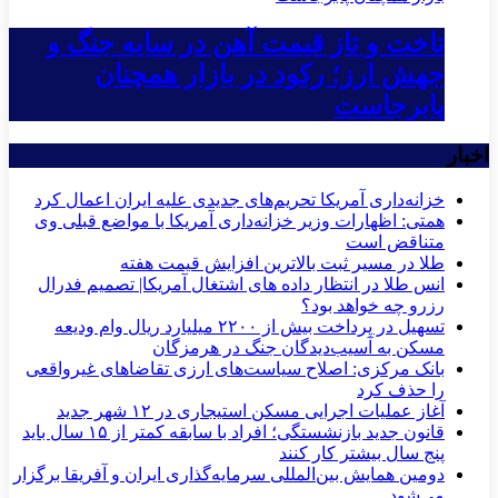
تاخت و تاز قیمت آهن در سایه جنگ و
جهش ارز؛ رکود در بازار همچنان
پابرجاست
اخبار
خزانه‌داری آمریکا تحریم‌های جدیدی علیه ایران اعمال کرد
همتی: اظهارات وزیر خزانه‌داری آمریکا با مواضع قبلی وی
متناقض است
طلا در مسیر ثبت بالاترین افزایش قیمت هفته
انس طلا در انتظار داده های اشتغال آمریکا| تصمیم فدرال
رزرو چه خواهد بود؟
تسهیل در پرداخت بیش از ۲۲۰۰ میلیارد ریال وام ودیعه
مسکن به آسیب‌دیدگان جنگ در هرمزگان
بانک مرکزی: اصلاح سیاست‌های ارزی تقاضاهای غیرواقعی
را حذف کرد
آغاز عملیات اجرایی مسکن استیجاری در ۱۲ شهر جدید
قانون جدید بازنشستگی؛ افراد با سابقه کمتر از ۱۵ سال باید
پنج سال بیشتر کار کنند
دومین همایش بین‌المللی سرمایه‌گذاری ایران و آفریقا برگزار
می‌شود