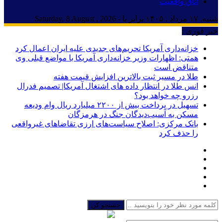
اتاق واقعیت
شنبه, ۱۷ مرداد , ۱۴۰۵ برابر با - Saturday, 8 August , 2026
خبر فوری :
خزانه‌داری آمریکا تحریم‌های جدیدی علیه ایران اعمال کرد
همتی: اظهارات وزیر خزانه‌داری آمریکا با مواضع قبلی وی
متناقض است
طلا در مسیر ثبت بالاترین افزایش قیمت هفته
انس طلا در انتظار داده های اشتغال آمریکا| تصمیم فدرال
رزرو چه خواهد بود؟
تسهیل در پرداخت بیش از ۲۲۰۰ میلیارد ریال وام ودیعه
مسکن به آسیب‌دیدگان جنگ در هرمزگان
بانک مرکزی: اصلاح سیاست‌های ارزی تقاضاهای غیرواقعی
را حذف کرد
جستجو کن