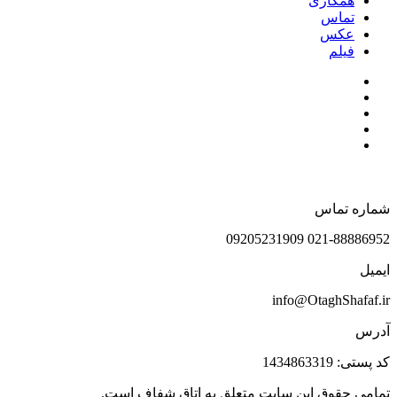
همکاری
تماس
عکس
فیلم
شماره تماس
021-88886952 09205231909
ایمیل
info@OtaghShafaf.ir
آدرس
کد پستی: 1434863319
تمامی حقوق این سایت متعلق به اتاق شفاف است.