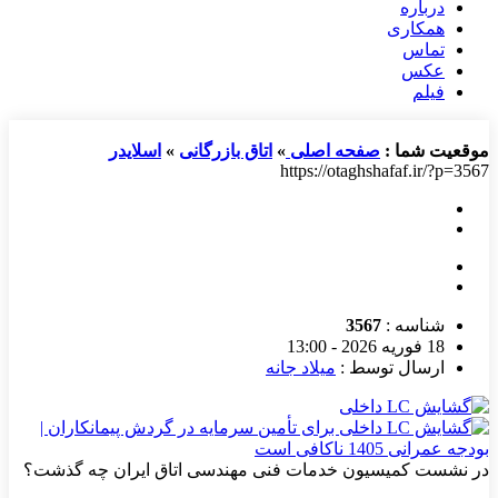
درباره
همکاری
تماس
عکس
فیلم
موقعیت شما :
صفحه اصلی
»
اتاق بازرگانی
»
اسلایدر
https://otaghshafaf.ir/?p=3567
شناسه :
3567
18 فوریه 2026 - 13:00
ارسال توسط :
میلاد جانه
در نشست کمیسیون خدمات فنی مهندسی اتاق ایران چه گذشت؟