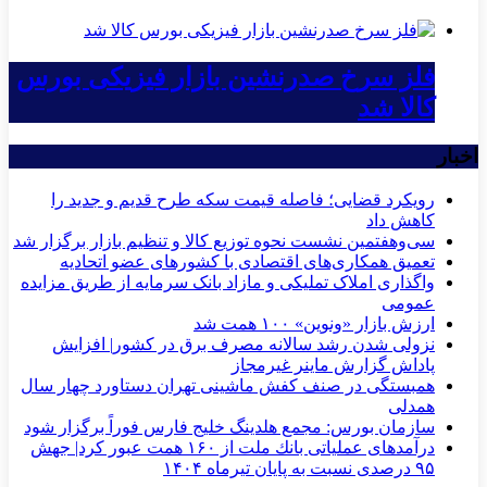
فلز سرخ صدرنشین بازار فیزیکی بورس
کالا شد
اخبار
رویکرد قضایی؛ فاصله قیمت سکه طرح قدیم و جدید را
کاهش داد
سی‌و‌هفتمین نشست نحوه توزیع کالا و تنظیم بازار برگزار شد
تعمیق همکاری‌های اقتصادی با کشورهای عضو اتحادیه
واگذاری املاک تملیکی و مازاد بانک سرمایه از طریق مزایده
عمومی
ارزش بازار «ونوین» ۱۰۰ همت شد
نزولی شدن رشد سالانه مصرف برق در کشور| افزایش
پاداش گزارش ماینر غیرمجاز
همبستگی در صنف کفش ماشینی تهران دستاورد چهار سال
همدلی
سازمان بورس: مجمع هلدینگ خلیج فارس فوراً برگزار شود
درآمدهای عملیاتی بانك ملت از ۱۶۰ همت عبور كرد| جهش
۹۵ درصدی نسبت به پایان تیرماه ۱۴۰۴