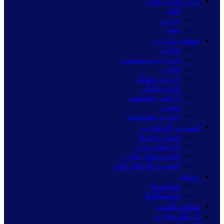
بازار پولی و مالی
بانک
بورس
بیمه
صنعت و انرژی
فلزات
انرژی و پتروشیمی
غذایی
چرم و پوشاک
لوازم خانگی
آرایشی بهداشتی
معدنی
چاپ و بسته‌بندی
کسب و کارهای نو
استارت‌آپ‌ها
بازارهای نوین
فناوری‌های مالی
کسب و کارهای آنلاین
رویداد
همایش‌ها
نمایشگاه‌ها
شفاف‌نگاشت
گذرگاه تجارت