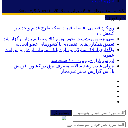
اتاق واقعیت
یکشنبه, ۱۸ مرداد , ۱۴۰۵ برابر با - Sunday, 9 August , 2026
خبر فوری :
رویکرد قضایی؛ فاصله قیمت سکه طرح قدیم و جدید را
کاهش داد
سی‌و‌هفتمین نشست نحوه توزیع کالا و تنظیم بازار برگزار شد
تعمیق همکاری‌های اقتصادی با کشورهای عضو اتحادیه
واگذاری املاک تملیکی و مازاد بانک سرمایه از طریق مزایده
عمومی
ارزش بازار «ونوین» ۱۰۰ همت شد
نزولی شدن رشد سالانه مصرف برق در کشور| افزایش
پاداش گزارش ماینر غیرمجاز
جستجو کن