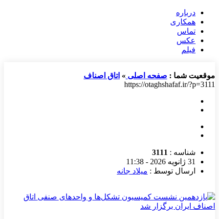
درباره
همکاری
تماس
عکس
فیلم
موقعیت شما :
صفحه اصلی
»
اتاق اصناف
https://otaghshafaf.ir/?p=3111
شناسه :
3111
31 ژانویه 2026 - 11:38
ارسال توسط :
میلاد جانه