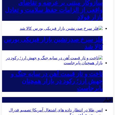
سازوکار مبتنی بر عرضه و تقاضای
واقعی از الزامات حفظ سلامت و تعادل
بازار فولاد
فلز سرخ صدرنشین بازار فیزیکی بورس
کالا شد
تاخت و تاز قیمت آهن در سایه جنگ و
جهش ارز؛ رکود در بازار همچنان
پابرجاست
اخبار
انس طلا در انتظار داده های اشتغال آمریکا| تصمیم فدرال
رزرو چه خواهد بود؟