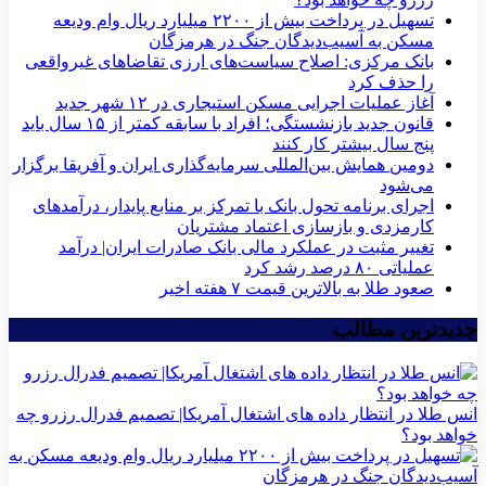
تسهیل در پرداخت بیش از ۲۲۰۰ میلیارد ریال وام ودیعه
مسکن به آسیب‌دیدگان جنگ در هرمزگان
بانک مرکزی: اصلاح سیاست‌های ارزی تقاضاهای غیرواقعی
را حذف کرد
آغاز عملیات اجرایی مسکن استیجاری در ۱۲ شهر جدید
قانون جدید بازنشستگی؛ افراد با سابقه کمتر از ۱۵ سال باید
پنج سال بیشتر کار کنند
دومین همایش بین‌المللی سرمایه‌گذاری ایران و آفریقا برگزار
می‌شود
اجرای برنامه تحول بانک با تمرکز بر منابع پایدار، درآمدهای
کارمزدی و بازسازی اعتماد مشتریان
تغییر مثبت در عملکرد مالی بانک صادرات ایران| درآمد
عملیاتی ۸۰ درصد رشد کرد
صعود طلا به بالاترین قیمت ۷ هفته اخیر
جدیدترین مطالب
انس طلا در انتظار داده های اشتغال آمریکا| تصمیم فدرال رزرو چه
خواهد بود؟