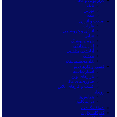
بازار پولی و مالی
بانک
بورس
بیمه
صنعت و انرژی
فلزات
انرژی و پتروشیمی
غذایی
چرم و پوشاک
لوازم خانگی
آرایشی بهداشتی
معدنی
چاپ و بسته‌بندی
کسب و کارهای نو
استارت‌آپ‌ها
بازارهای نوین
فناوری‌های مالی
کسب و کارهای آنلاین
رویداد
همایش‌ها
نمایشگاه‌ها
شفاف‌نگاشت
گذرگاه تجارت