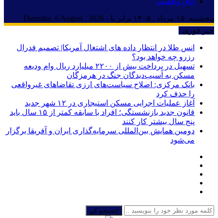
اتاق واقعیت
پنجشنبه, ۱۵ مرداد , ۱۴۰۵ برابر با - Thursday, 6 August , 2026
خبر فوری :
انس طلا در انتظار داده های اشتغال آمریکا| تصمیم فدرال
رزرو چه خواهد بود؟
تسهیل در پرداخت بیش از ۲۲۰۰ میلیارد ریال وام ودیعه
مسکن به آسیب‌دیدگان جنگ در هرمزگان
بانک مرکزی: اصلاح سیاست‌های ارزی تقاضاهای غیرواقعی
را حذف کرد
آغاز عملیات اجرایی مسکن استیجاری در ۱۲ شهر جدید
قانون جدید بازنشستگی؛ افراد با سابقه کمتر از ۱۵ سال باید
پنج سال بیشتر کار کنند
دومین همایش بین‌المللی سرمایه‌گذاری ایران و آفریقا برگزار
می‌شود
جستجو کن