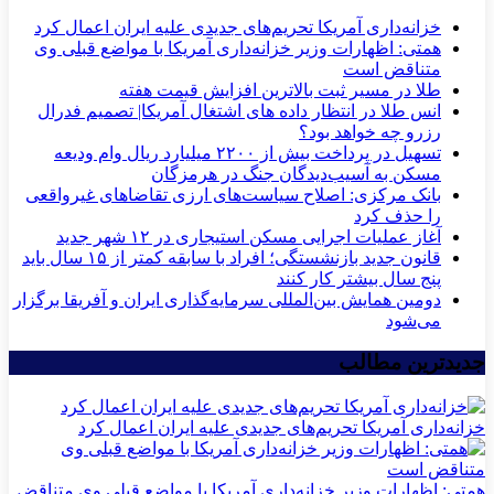
خزانه‌داری آمریکا تحریم‌های جدیدی علیه ایران اعمال کرد
همتی: اظهارات وزیر خزانه‌داری آمریکا با مواضع قبلی وی
متناقض است
طلا در مسیر ثبت بالاترین افزایش قیمت هفته
انس طلا در انتظار داده های اشتغال آمریکا| تصمیم فدرال
رزرو چه خواهد بود؟
تسهیل در پرداخت بیش از ۲۲۰۰ میلیارد ریال وام ودیعه
مسکن به آسیب‌دیدگان جنگ در هرمزگان
بانک مرکزی: اصلاح سیاست‌های ارزی تقاضاهای غیرواقعی
را حذف کرد
آغاز عملیات اجرایی مسکن استیجاری در ۱۲ شهر جدید
قانون جدید بازنشستگی؛ افراد با سابقه کمتر از ۱۵ سال باید
پنج سال بیشتر کار کنند
دومین همایش بین‌المللی سرمایه‌گذاری ایران و آفریقا برگزار
می‌شود
جدیدترین مطالب
خزانه‌داری آمریکا تحریم‌های جدیدی علیه ایران اعمال کرد
همتی: اظهارات وزیر خزانه‌داری آمریکا با مواضع قبلی وی متناقض