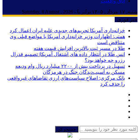
اتاق واقعیت
شنبه, ۱۷ مرداد , ۱۴۰۵ برابر با - Saturday, 8 August , 2026
خبر فوری :
خزانه‌داری آمریکا تحریم‌های جدیدی علیه ایران اعمال کرد
همتی: اظهارات وزیر خزانه‌داری آمریکا با مواضع قبلی وی
متناقض است
طلا در مسیر ثبت بالاترین افزایش قیمت هفته
انس طلا در انتظار داده های اشتغال آمریکا| تصمیم فدرال
رزرو چه خواهد بود؟
تسهیل در پرداخت بیش از ۲۲۰۰ میلیارد ریال وام ودیعه
مسکن به آسیب‌دیدگان جنگ در هرمزگان
بانک مرکزی: اصلاح سیاست‌های ارزی تقاضاهای غیرواقعی
را حذف کرد
جستجو کن