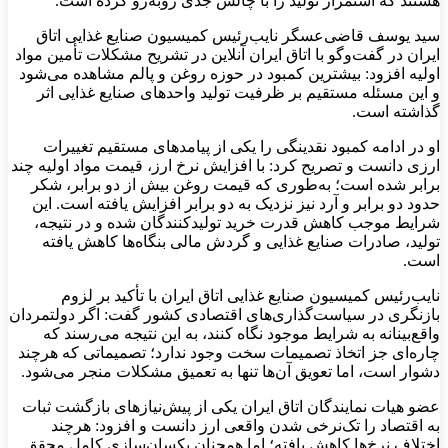
هستند که استمرار تولید را با چالش جدی روبه‌رو کرده است.
سید یوسف قاضی‌عسگر نایب‌رئیس کمیسیون صنایع غذایی اتاق
ایران در گفت‌وگو با اتاق ایران آنلاین در تشریح مشکلات تأمین مواد
اولیه افزود: بیشترین کمبود در حوزه روغن و پالم مشاهده می‌شود
و این مسئله مستقیم بر ظرفیت تولید واحدهای صنایع غذایی اثر
گذاشته است.
او در ادامه کمبود نقدینگی را یکی از پیامدهای مستقیم تغییرات
ارزی دانست و تصریح کرد: با افزایش نرخ ارز، قیمت مواد اولیه چند
برابر شده است؛ به‌طوری که قیمت روغن بیش از دو برابر، شکر
حدود دو برابر و آرد نیز نزدیک به دو برابر افزایش یافته است. این
شرایط موجب کاهش قدرت خرید تولیدکنندگان شده و در نتیجه،
تولید، صادرات صنایع غذایی و گردش مالی بنگاه‌ها کاهش یافته
است.
نایب‌رئیس کمیسیون صنایع غذایی اتاق ایران با تأکید بر لزوم
بازنگری در سیاست‌گذاری‌های اقتصادی کشور گفت: اگر دولتمردان
واقع‌بینانه به شرایط موجود نگاه کنند، به این نتیجه می‌رسند که
چاره‌ای جز اتخاذ تصمیمات سخت وجود ندارد؛ تصمیماتی که هرچند
دشوار است، اما تعویق آن‌ها تنها به تعمیق مشکلات منجر می‌شود.
عضو هیات نمایندگان اتاق ایران یکی از پیش‌نیازهای بازگشت ثبات
به اقتصاد را تک‌نرخی شدن واقعی ارز دانست و افزود: هرچند
اختلاف نرخ‌ها کاهش یافته؛ اما همچنان یکسان‌سازی کامل محقق