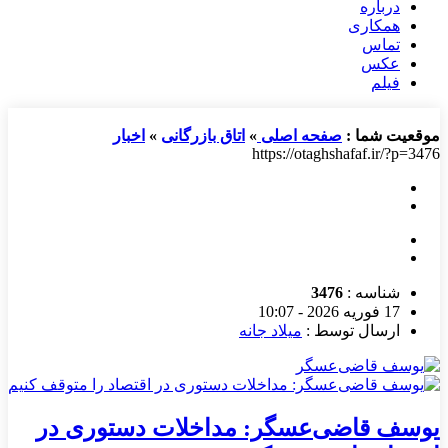
درباره
همکاری
تماس
عکس
فیلم
موقعیت شما :
صفحه اصلی
»
اتاق بازرگانی
»
اخبار
https://otaghshafaf.ir/?p=3476
شناسه :
3476
17 فوریه 2026 - 10:07
ارسال توسط :
میلاد جانه
یوسف قاضی‌عسگر: مداخلات دستوری در