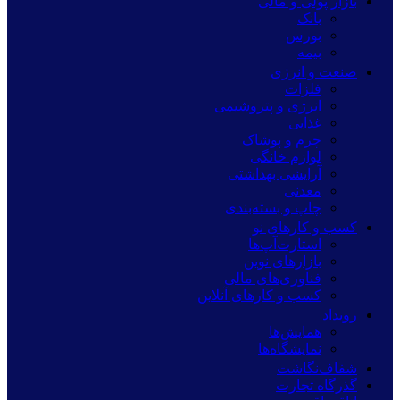
بازار پولی و مالی
بانک
بورس
بیمه
صنعت و انرژی
فلزات
انرژی و پتروشیمی
غذایی
چرم و پوشاک
لوازم خانگی
آرایشی بهداشتی
معدنی
چاپ و بسته‌بندی
کسب و کارهای نو
استارت‌آپ‌ها
بازارهای نوین
فناوری‌های مالی
کسب و کارهای آنلاین
رویداد
همایش‌ها
نمایشگاه‌ها
شفاف‌نگاشت
گذرگاه تجارت