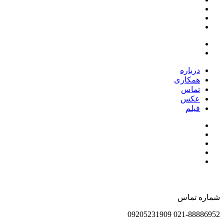
درباره
همکاری
تماس
عکس
فیلم
شماره تماس
021-88886952 09205231909