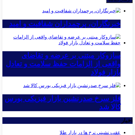
خبرنگاران، پرچمداران شفافیت و امید
سازوکار مبتنی بر عرضه و تقاضای
واقعی از الزامات حفظ سلامت و تعادل
بازار فولاد
فلز سرخ صدرنشین بازار فیزیکی بورس
کالا شد
اخبار
عقب نشینی نرخ ها در بازار طلا