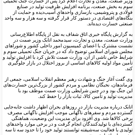
وزیر صنعت، معدن و تجارت اعلام کرد پس از خسارت جنگ تحمیلی
سوم به بخش صنعت، برنامه افزایش ظرفیت تولید در صنایع
فولادی و پتروشیمی، بازسازی واحدهای آسیب‌دیده و حمایت از
بنگاه‌های اقتصادی در دستور کار قرار گرفته و سه هزار و سه واحد
صنعتی خسارت دیده‌اند.
به گزارش پایگاه خبری اتاق شفاف
به نقل از پایگاه اطلاع‌رسانی
وزارت صنعت، معدن و تجارت، سیدمحمد اتابک وزیر صمت در
نشست مشترک با اعضای کمیسیون امور داخلی کشور و شوراهای
مجلس شورای اسلامی توضیح داد که در جریان جنگ تحمیلی سوم و
شرایط خاص ناشی از آن، وزارت صمت تلاش کرد با افزایش تولید و
تأمین مواد اولیه کالاهای اساسی از بروز اختلال در بازار جلوگیری
کند.
وی گفت آغاز جنگ و شهادت رهبر معظم انقلاب اسلامی، جمعی از
فرماندهان، نخبگان نظامی و مردم کشور از بزرگ‌ترین خسارت‌های
این جنگ بود و در چنین شرایطی وزارت صمت موظف بود با
مدیریت تولید و تأمین کالا، ثبات بازار را حفظ کند.
اتابک درباره مدیریت بازار در روزهای بحران اظهار داشت جابه‌جایی
گسترده مردم و سفرهای ناگهانی موجب افزایش ناگهانی مصرف
برخی کالاها شد. وی افزود برای مدیریت این وضعیت، هماهنگی
گسترده‌ای با تولیدکنندگان انجام گرفت و در برخی موارد واحدهای
تولیدی با فعالیت سه‌شیفته توانستند تولید خود را تا حدود سه تا سه