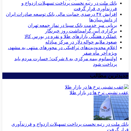
بانك ملت در رتبه نخست پرداخت تسهیلات ازدواج و
فرزندآوری قرار گرفت
افزایش ۴۷ درصدی حمایت مالی بانک توسعه صادرات ایران
از دانش‌بنیان‌ها
برپایی میز خدمت بانک سینا در نماز جمعه تهران
برگزاری آیین گرامیداشت روز خبرنگار
عملکرد هفتگی بازارهای طلا و نقره در بورس کالا
صعود ملایم حواله دلار در مرکز مبادله
اعلام محدودیت‌های ترافیکی در محورهای منتهی به مشهد،
ویژه آخر ماه صفر
اولتیماتوم بیمه مرکزی به ۸ شرکت؛ خسارت مردم باید
پرداخت شود
جدیدترین مطالب
عقب نشینی نرخ ها در بازار طلا
بانك ملت در رتبه نخست پرداخت تسهیلات ازدواج و فرزندآوری
قرار گرفت