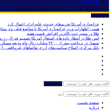
اتاق واقعیت
شنبه, ۱۷ مرداد , ۱۴۰۵ برابر با - Saturday, 8 August , 2026
خبر فوری :
خزانه‌داری آمریکا تحریم‌های جدیدی علیه ایران اعمال کرد
همتی: اظهارات وزیر خزانه‌داری آمریکا با مواضع قبلی وی مت
طلا در مسیر ثبت بالاترین افزایش قیمت هفته
انس طلا در انتظار داده های اشتغال آمریکا| تصمیم فدرال رزرو
تسهیل در پرداخت بیش از ۲۲۰۰ میلیارد ریال وام ودیعه مسکن به آسیب‌دیدگان جنگ در هرمزگان
بانک مرکزی: اصلاح سیاست‌های ارزی تقاضاهای غیرواقعی را 
جستجو کن
صفحه نخست
درباره