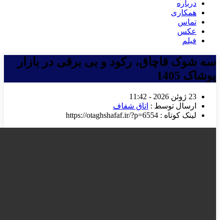
درباره
همکاری
تماس
عکس
فیلم
سه شوک قاچاق، رکود و بی برقی در بازار
پوشاک 1405
23 ژوئن 2026 - 11:42
ارسال توسط :
اتاق شفاف
لینک کوتاه : https://otaghshafaf.ir/?p=6554