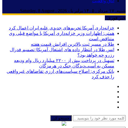
اتاق واقعیت
شنبه, ۱۷ مرداد , ۱۴۰۵ برابر با - Saturday, 8 August , 2026
خبر فوری :
خزانه‌داری آمریکا تحریم‌های جدیدی علیه ایران اعمال کرد
همتی: اظهارات وزیر خزانه‌داری آمریکا با مواضع قبلی وی
متناقض است
طلا در مسیر ثبت بالاترین افزایش قیمت هفته
انس طلا در انتظار داده های اشتغال آمریکا| تصمیم فدرال
رزرو چه خواهد بود؟
تسهیل در پرداخت بیش از ۲۲۰۰ میلیارد ریال وام ودیعه
مسکن به آسیب‌دیدگان جنگ در هرمزگان
بانک مرکزی: اصلاح سیاست‌های ارزی تقاضاهای غیرواقعی
را حذف کرد
جستجو کن