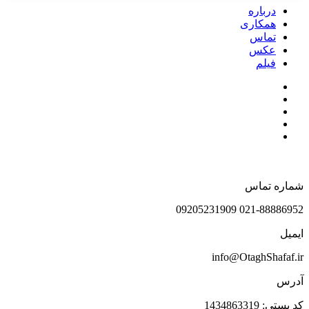
درباره
همکاری
تماس
عکس
فیلم
شماره تماس
021-88886952 09205231909
ایمیل
info@OtaghShafaf.ir
آدرس
کد پستی: 1434863319