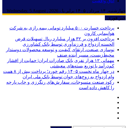
اتاق واقعیت
چهارشنبه, ۱۴ مرداد , ۱۴۰۵ برابر با - Wednesday, 5 August , 2026
خبر فوری :
پرداخت خسارت ۵۰۰ میلیارد تومانی بیمه رازی به شرکت
هواپیمایی کارون
پرداخت افزون بر ۳۲ هزار میلیارد ریال تسهیلات قرض
الحسنه ازدواج و فرزندآوری توسط بانک کشاورزی
نوسازی صنعت، ارتقای کیفیت و توسعه محصولات دوستدار
محیط‌زیست، مسیر آینده صنف
مهمانی ۱۲ هزار نفری بانک صادرات ایران| حمایت از اقشار
کم‌درآمد با توزیع بسته‌های معیشتی
در چهار ماه نخست ۱۴۰۵ رقم خورد؛ پرداخت بیش از ۸ همت
وام ازدواج به زوج‌های جوان توسط بانک ملی ایران
رکود صنعت منسوجات، سفارش‌های رنگرزی و چاپ پارچه
را کاهش داده است