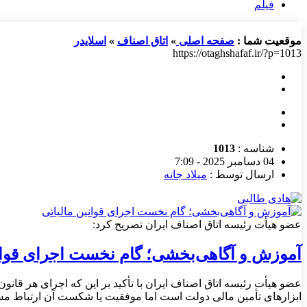
فیلم
موقعیت شما :
صفحه اصلی
»
اتاق اصناف
»
اسلایدر
https://otaghshafaf.ir/?p=1013
شناسه :
1013
04 دسامبر 2025 - 7:09
ارسال توسط :
میلاد جانه
عضو هیأت رئیسه اتاق اصناف ایران تصریح کرد:
آموزش و آگاهی‌بخشی؛ گام نخست اجرای قوانی
عضو هیأت رئیسه اتاق اصناف ایران با تأکید بر این که اجرای هر قان
ابزارهای تأمین مالی دولت است اما موفقیت یا شکست آن ارتباط مستق