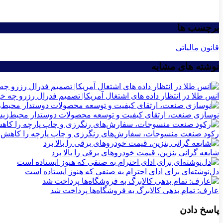
برچسب ها
قانون مالیاتی
نوشته های مشابه
انس طلا در انتظار داده های اشتغال آمریکا| تصمیم فدرال رزرو چه خو
نوسازی صنعت، ارتقای کیفیت و توسعه محصولات دوستدار محیط‌زی
رکود صنعت منسوجات، سفارش‌های رنگرزی و چاپ پارچه را کاهش 
شایعه گرانی بنزین، قیمت خودروهای برقی را بالا برد
دل‌نوشته‌ای برای ادای احترام به صنفی که هنوز ایستاده است
عارف: تمام بدهی کالابرگ به فروشگاه‌ها پرداخت شد
پاسخ دادن