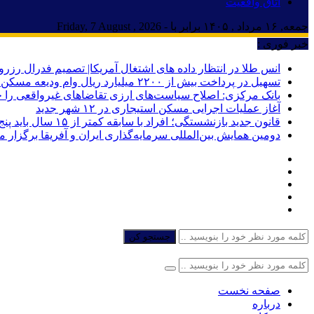
اتاق واقعیت
جمعه, ۱۶ مرداد , ۱۴۰۵ برابر با - Friday, 7 August , 2026
خبر فوری :
انس طلا در انتظار داده های اشتغال آمریکا| تصمیم فدرال رزرو
تسهیل در پرداخت بیش از ۲۲۰۰ میلیارد ریال وام ودیعه مسکن به آسیب‌دیدگان جنگ در هرمزگان
بانک مرکزی: اصلاح سیاست‌های ارزی تقاضاهای غیرواقعی را 
آغاز عملیات اجرایی مسکن استیجاری در ۱۲ شهر جدید
قانون جدید بازنشستگی؛ افراد با سابقه کمتر از ۱۵ سال باید پنج سال بیشتر کار کنند
دومین همایش بین‌المللی سرمایه‌گذاری ایران و آفریقا برگزار 
جستجو کن
صفحه نخست
درباره