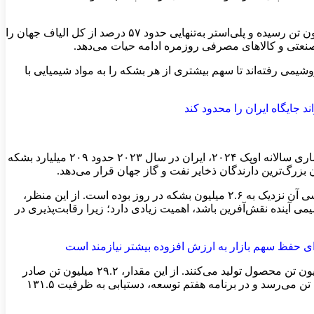
در صنعت نساجی نیز این وابستگی پررنگ است. داده‌های Textile Exchange نشان می‌دهد تولید جهانی الیاف در سال ۲۰۲۳ به حدود ۱۲۴ میلیون تن رسیده و پلی‌استر به‌تنهایی حدود ۵۷ درصد از کل الیاف جهان را
 صنعتی و کالاهای مصرفی روزمره ادامه حیات می‌دهد.
یمی رفته‌اند تا سهم بیشتری از هر بشکه را به مواد شیمیایی با
 جایگاه ایران را محدود کند
ایران از نظر منابع هیدروکربوری، یکی از مهم‌ترین کشورهای جهان است. بر اساس گزارش اداره اطلاعات انرژی آمریکا با استناد به بولتن آماری سالانه اوپک ۲۰۲۴، ایران در سال ۲۰۲۳ حدود ۲۰۹ میلیارد بشکه
همین گزارش نشان می‌دهد ایران در سال ۲۰۲۳ حدود ۵.۱ میلیون بشکه در روز نفت و سایر مایعات نفتی تولید کرده و مجموع ظرفیت پالایشی آن نزدیک به ۲.۶ میلیون بشکه در روز بوده است. از این منظر،
ی آینده نقش‌آفرین باشد، اهمیت زیادی دارد؛ زیرا رقابت‌پذیری در
ایرنا به نقل از شرکت ملی صنایع پتروشیمی گزارش داده است که اکنون ۷۵ مجتمع پتروشیمی در کشور فعال است و سالانه حدود ۷۱.۹ میلیون تن محصول تولید می‌کنند. از این مقدار، ۲۹.۲ میلیون تن صادر
می‌شود و حدود ۱۳.۱ میلیارد دلار ارزآوری ایجاد می‌کند. بر اساس همین گزارش، ظرفیت تولید پتروشیمی ایران تا پایان امسال به ۹۶ میلیون تن می‌رسد و در برنامه هفتم توسعه، دستیابی به ظرفیت ۱۳۱.۵