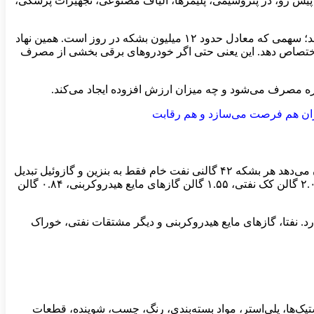
 پیش رو، در پتروشیمی، پلیمرها، الیاف مصنوعی، تجهیزات پزشکی،
بر اساس داده‌های آژانس بین‌المللی انرژی، خوراک مورد استفاده در صنایع پتروشیمی حدود ۱۲ درصد از تقاضای جهانی نفت را تشکیل می‌دهد؛ سهمی که معادل حدود ۱۲ میلیون بشکه در روز است. همین نهاد
هانی نفت و تا سال ۲۰۵۰ نزدیک به نیمی از این رشد را به خود اختصاص دهد. این یعنی حتی اگر خودروهای برقی بخشی از مصرف
ره مصرف می‌شود و چه میزان ارزش افزوده ایجاد می‌کند.
ایران هم فرصت می‌سازد و هم رقابت
تصور عمومی از نفت، سوختی است که در خودرو، کامیون، کشتی یا هواپیما مصرف می‌شود. اما داده‌های اداره اطلاعات انرژی آمریکا نشان می‌دهد هر بشکه ۴۲ گالنی نفت خام فقط به بنزین و گازوئیل تبدیل
نمی‌شود. به‌طور متوسط، از هر بشکه نفت حدود ۱۹.۵۷ گالن بنزین، ۱۲.۴۷ گالن گازوئیل و فرآورده‌های تقطیری، ۴.۴۱ گالن سوخت جت، ۲.۰۶ گالن کک نفتی، ۱.۵۵ گالن گازهای مایع هیدروکربنی، ۰.۸۴ گالن
رد. نفتا، گازهای مایع هیدروکربنی و دیگر مشتقات نفتی، خوراک
تیک‌ها، پلی‌استر، مواد بسته‌بندی، رنگ، چسب، شوینده، قطعات