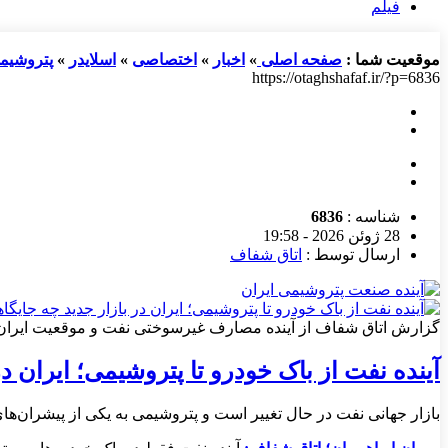
فیلم
موقعیت شما :
صفحه اصلی
»
اخبار
»
اختصاصی
»
اسلایدر
»
پتروشیم
https://otaghshafaf.ir/?p=6836
شناسه :
6836
28 ژوئن 2026 - 19:58
ارسال توسط :
اتاق شفاف
گزارش اتاق شفاف از آینده مصارف غیرسوختی نفت و موقعیت ایران د
آینده نفت از باک خودرو تا پتروشیمی؛ ایران د
بازار جهانی نفت در حال تغییر است و پتروشیمی به یکی از پیشران‌ها