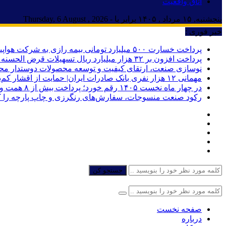
اتاق واقعیت
پنجشنبه, ۱۵ مرداد , ۱۴۰۵ برابر با - Thursday, 6 August , 2026
خبر فوری :
پرداخت خسارت ۵۰۰ میلیارد تومانی بیمه رازی به شرکت هواپیمایی کارون
پرداخت افزون بر ۳۲ هزار میلیارد ریال تسهیلات قرض الحسنه ازدواج و فرزندآوری توسط بانک کشاورزی
نوسازی صنعت، ارتقای کیفیت و توسعه محصولات دوستدار مح
مهمانی ۱۲ هزار نفری بانک صادرات ایران| حمایت از اقشار کم‌درآمد با توزیع بسته‌های معیشتی
در چهار ماه نخست ۱۴۰۵ رقم خورد؛ پرداخت بیش از ۸ همت وام ازدواج به زوج‌های جوان توسط بانک ملی ایران
رکود صنعت منسوجات، سفارش‌های رنگرزی و چاپ پارچه را 
جستجو کن
صفحه نخست
درباره