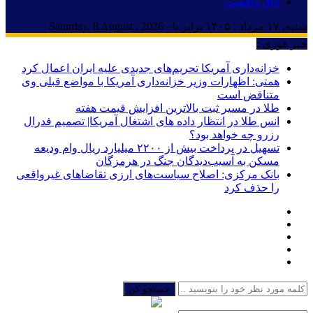
اتاق واقعیت
شنبه, ۱۷ مرداد , ۱۴۰۵ برابر با - Saturday, 8 August , 2026
خبر فوری :
خزانه‌داری آمریکا تحریم‌های جدیدی علیه ایران اعمال کرد
همتی: اظهارات وزیر خزانه‌داری آمریکا با مواضع قبلی وی
متناقض است
طلا در مسیر ثبت بالاترین افزایش قیمت هفته
انس طلا در انتظار داده های اشتغال آمریکا| تصمیم فدرال
رزرو چه خواهد بود؟
تسهیل در پرداخت بیش از ۲۲۰۰ میلیارد ریال وام ودیعه
مسکن به آسیب‌دیدگان جنگ در هرمزگان
بانک مرکزی: اصلاح سیاست‌های ارزی تقاضاهای غیرواقعی
را حذف کرد
جستجو کن