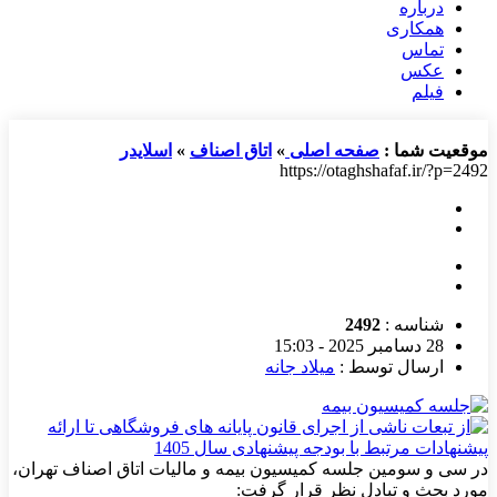
درباره
همکاری
تماس
عکس
فیلم
موقعیت شما :
صفحه اصلی
»
اتاق اصناف
»
اسلایدر
https://otaghshafaf.ir/?p=2492
شناسه :
2492
28 دسامبر 2025 - 15:03
ارسال توسط :
میلاد جانه
در سی و سومین جلسه کمیسیون بیمه و مالیات اتاق اصناف تهران،
مورد بحث و تبادل نظر قرار گرفت: