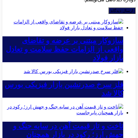
سازوکار مبتنی بر عرضه و تقاضای
واقعی از الزامات حفظ سلامت و تعادل
بازار فولاد
فلز سرخ صدرنشین بازار فیزیکی بورس
کالا شد
تاخت و تاز قیمت آهن در سایه جنگ و
جهش ارز؛ رکود در بازار همچنان