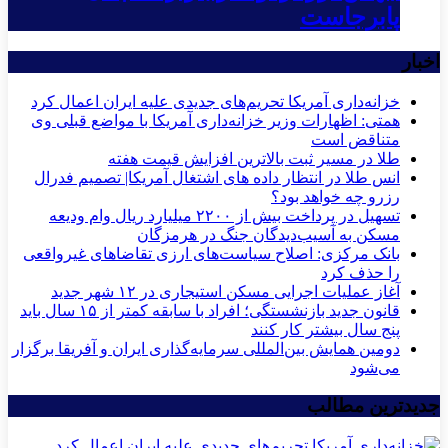
پابرجاست
اخبار
خزانه‌داری آمریکا تحریم‌های جدیدی علیه ایران اعمال کرد
همتی: اظهارات وزیر خزانه‌داری آمریکا با مواضع قبلی وی
متناقض است
طلا در مسیر ثبت بالاترین افزایش قیمت هفته
انس طلا در انتظار داده های اشتغال آمریکا| تصمیم فدرال
رزرو چه خواهد بود؟
تسهیل در پرداخت بیش از ۲۲۰۰ میلیارد ریال وام ودیعه
مسکن به آسیب‌دیدگان جنگ در هرمزگان
بانک مرکزی: اصلاح سیاست‌های ارزی تقاضاهای غیرواقعی
را حذف کرد
آغاز عملیات اجرایی مسکن استیجاری در ۱۲ شهر جدید
قانون جدید بازنشستگی؛ افراد با سابقه کمتر از ۱۵ سال باید
پنج سال بیشتر کار کنند
دومین همایش بین‌المللی سرمایه‌گذاری ایران و آفریقا برگزار
می‌شود
جدیدترین مطالب