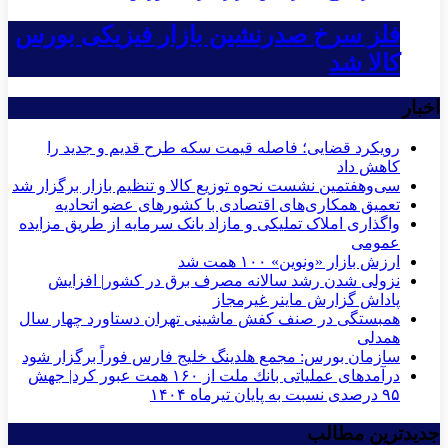
فلز سرخ صدرنشین بازار فیزیکی بورس
کالا شد
اخبار
رویکرد قضایی؛ فاصله قیمت سکه طرح قدیم و جدید را
کاهش داد
سی‌و‌هفتمین نشست نحوه توزیع کالا و تنظیم بازار برگزار شد
تعمیق همکاری‌های اقتصادی با کشورهای عضو اتحادیه
واگذاری املاک تملیکی و مازاد بانک سرمایه از طریق مزایده
عمومی
ارزش بازار «ونوین» ۱۰۰ همت شد
نزولی شدن رشد سالانه مصرف برق در کشور| افزایش
پاداش گزارش ماینر غیرمجاز
همبستگی در صنف کفش ماشینی تهران دستاورد چهار سال
همدلی
سازمان بورس: مجمع هلدینگ خلیج فارس فوراً برگزار شود
درآمدهای عملیاتی بانك ملت از ۱۶۰ همت عبور كرد| جهش
۹۵ درصدی نسبت به پایان تیرماه ۱۴۰۴
جدیدترین مطالب