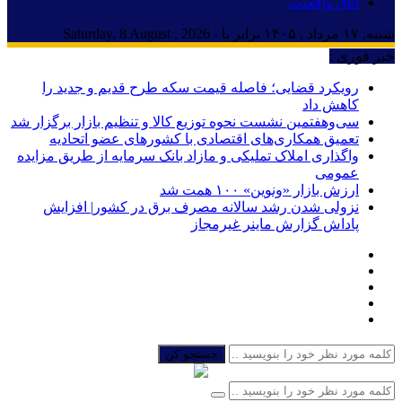
اتاق واقعیت
شنبه, ۱۷ مرداد , ۱۴۰۵ برابر با - Saturday, 8 August , 2026
خبر فوری :
رویکرد قضایی؛ فاصله قیمت سکه طرح قدیم و جدید را
کاهش داد
سی‌و‌هفتمین نشست نحوه توزیع کالا و تنظیم بازار برگزار شد
تعمیق همکاری‌های اقتصادی با کشورهای عضو اتحادیه
واگذاری املاک تملیکی و مازاد بانک سرمایه از طریق مزایده
عمومی
ارزش بازار «ونوین» ۱۰۰ همت شد
نزولی شدن رشد سالانه مصرف برق در کشور| افزایش
پاداش گزارش ماینر غیرمجاز
جستجو کن