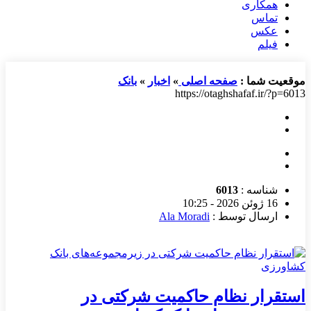
همکاری
تماس
عکس
فیلم
موقعیت شما :
صفحه اصلی
»
اخبار
»
بانک
https://otaghshafaf.ir/?p=6013
شناسه :
6013
16 ژوئن 2026 - 10:25
ارسال توسط :
Ala Moradi
استقرار نظام حاکمیت شرکتی در