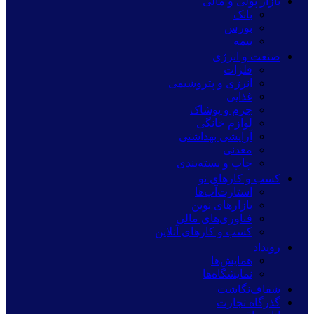
بازار پولی و مالی
بانک
بورس
بیمه
صنعت و انرژی
فلزات
انرژی و پتروشیمی
غذایی
چرم و پوشاک
لوازم خانگی
آرایشی بهداشتی
معدنی
چاپ و بسته‌بندی
کسب و کارهای نو
استارت‌آپ‌ها
بازارهای نوین
فناوری‌های مالی
کسب و کارهای آنلاین
رویداد
همایش‌ها
نمایشگاه‌ها
شفاف‌نگاشت
گذرگاه تجارت