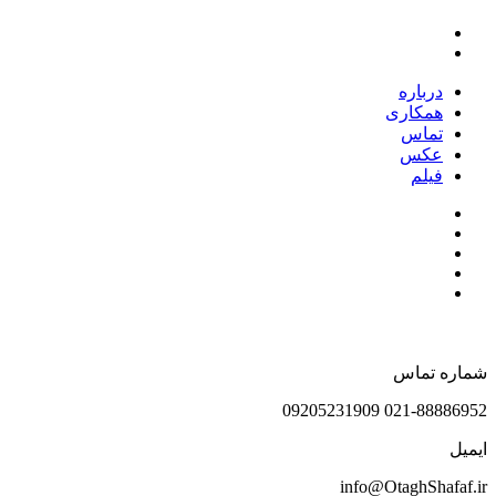
درباره
همکاری
تماس
عکس
فیلم
شماره تماس
021-88886952 09205231909
ایمیل
info@OtaghShafaf.ir