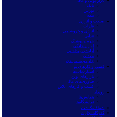
بازار پولی و مالی
بانک
بورس
بیمه
صنعت و انرژی
فلزات
انرژی و پتروشیمی
غذایی
چرم و پوشاک
لوازم خانگی
آرایشی بهداشتی
معدنی
چاپ و بسته‌بندی
کسب و کارهای نو
استارت‌آپ‌ها
بازارهای نوین
فناوری‌های مالی
کسب و کارهای آنلاین
رویداد
همایش‌ها
نمایشگاه‌ها
شفاف‌نگاشت
گذرگاه تجارت