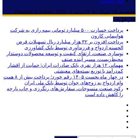
اتاق واقعیت
پنجشنبه, ۱۵ مرداد , ۱۴۰۵ برابر با - Thursday, 6 August , 2026
خبر فوری :
پرداخت خسارت ۵۰۰ میلیارد تومانی بیمه رازی به شرکت
هواپیمایی کارون
پرداخت افزون بر ۳۲ هزار میلیارد ریال تسهیلات قرض
الحسنه ازدواج و فرزندآوری توسط بانک کشاورزی
نوسازی صنعت، ارتقای کیفیت و توسعه محصولات دوستدار
محیط‌زیست، مسیر آینده صنف
مهمانی ۱۲ هزار نفری بانک صادرات ایران| حمایت از اقشار
کم‌درآمد با توزیع بسته‌های معیشتی
در چهار ماه نخست ۱۴۰۵ رقم خورد؛ پرداخت بیش از ۸ همت
وام ازدواج به زوج‌های جوان توسط بانک ملی ایران
رکود صنعت منسوجات، سفارش‌های رنگرزی و چاپ پارچه
را کاهش داده است