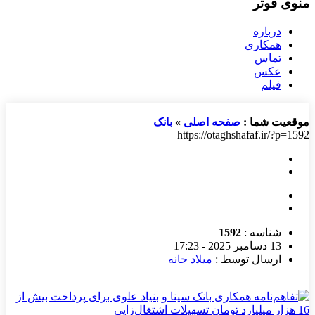
منوی فوتر
درباره
همکاری
تماس
عکس
فیلم
موقعیت شما :
صفحه اصلی
»
بانک
https://otaghshafaf.ir/?p=1592
شناسه :
1592
13 دسامبر 2025 - 17:23
ارسال توسط :
میلاد جانه