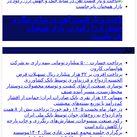
تاخت و تاز قیمت آهن در سایه جنگ و
جهش ارز؛ رکود در بازار همچنان
پابرجاست
اخبار
پرداخت خسارت ۵۰۰ میلیارد تومانی بیمه رازی به شرکت
هواپیمایی کارون
پرداخت افزون بر ۳۲ هزار میلیارد ریال تسهیلات قرض
الحسنه ازدواج و فرزندآوری توسط بانک کشاورزی
نوسازی صنعت، ارتقای کیفیت و توسعه محصولات دوستدار
محیط‌زیست، مسیر آینده صنف
مهمانی ۱۲ هزار نفری بانک صادرات ایران| حمایت از اقشار
کم‌درآمد با توزیع بسته‌های معیشتی
در چهار ماه نخست ۱۴۰۵ رقم خورد؛ پرداخت بیش از ۸ همت
وام ازدواج به زوج‌های جوان توسط بانک ملی ایران
رکود صنعت منسوجات، سفارش‌های رنگرزی و چاپ پارچه
را کاهش داده است
برگزاری جلسه مجمع عمومی عادی سال ۱۴۰۴موسسه