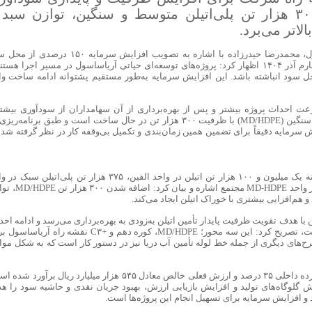
دانست و گفت: اضافه شدن ۳۰۰ هزار تن پلی‌اتیلن متوسط و سنگین، توازن سبد
لاتر می‌برد.
به گزارش نیپنا به نقل از شرکت پلیمر آریاساسول، محمدرضا حیدرزاده با اشاره به تصویب افزایش سرمایه ۱۵۰ 
انباشته در مجمع عمومی فوق‌العاده شرکت در چهارم آذر ۱۴۰۴ اظهار کرد: پروژه‌های توسعه‌ای حیاتی آریاساسول در مسیر اجرا هس
ل سود انباشته باشد. این افزایش سرمایه به‌طور مستقیم پشتوانه ادامه ساخت وا
سرعت احداث پروژه بیشتر و پس از بهره‌برداری از آن سهامداران از سودآوری بیشت
بهره‌مند می‌شود، افزود: طرح پلی‌اتیلن متوسط و سنگین (MD/HDPE) با ظرفیت ۳۰۰ هزار تن در حال ساخت است و طبق برنامه‌
می‌رسد؛ افزایش سرمایه دقیقاً برای تضمین همین زمان‌بندی و تکمیل بی‌وقفه کار در نظر گرفته شده
مدیرعامل شرکت پلیمر آریاساسول به تولید سالانه یک میلیون و ۱۰۰ هزار تن اتیلن در واحد الفین، ۳۷۵ هزار تن پلی‌اتیلن
LDPE و ۳۷۵ هزار تن پلی‌اتیلن متوسط و سنگین در واحد MD-HDPE مجتمع اش
و هم‌افزایی بیشتری با خوراک اتیلن ایجاد می‌کند.
 با هدف تقویت ظرفیت پایدار تأمین اتیلن به‌زودی به بهره‌برداری می‌رسد و ادامه اح
واحد جداسازی سی‌تری‌پلاس نیز در دستور کار است، تصریح کرد: این سه محور؛ MD/HDPE، کوره دهم و +C۳ نقشه راه آ
‌های دیگری از جمله خط لوله تأمین آب دریا نیز در دستور کار است که به شکل موا
وی با بیان اینکه برای واحد جدید MD/HDPE نرخ بازده داخلی ۳۵ درصد و ارزش فعلی خالص معادل ۵۴۵ هزار میلیارد ریال برآور
C۳ نیز با تمرکز بر کاهش گلوگاه‌های تولید و افزایش بازیابی ارزش، بهبود جریان نقدی و حاشیه سود را 
ند و افزایش سرمایه برای تسهیل انجام این پروژه‌ها است.