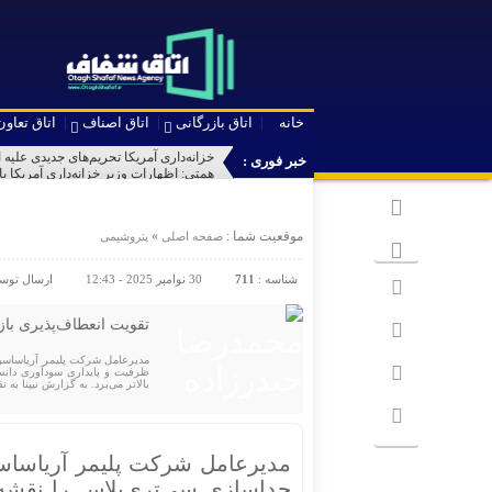
خانه
اتاق بازرگانی
اتاق اصناف
اتاق تعاون
خزانه‌داری آمریکا تحریم‌های جدیدی علیه 
خبر فوری :
همتی: اظهارات وزیر خزانه‌داری آمریکا 
طلا در مسیر ثبت بالاترین افزایش قیمت 
انس طلا در انتظار داده های اشتغال آمری
تسهیل در پرداخت بیش از ۲۲۰۰ میلیارد ریال وام ودیعه مسکن به آسیب‌دیدگان جنگ در هرمزگان
موقعیت شما :
»
صفحه اصلی
پتروشیمی
بانک مرکزی: اصلاح سیاست‌های ارزی تق
شناسه :
711
30 نوامبر 2025 - 12:43
ارسال توس
تقویت انعطاف‌پذیری باز
مدیرعامل شرکت پلیمر آریاساسول
بالاتر می‌برد. به گزارش نیپنا به
مدیرعامل شرکت پلیمر آریاساسو
جداسازی سی‌تری‌پلاس را نقشه