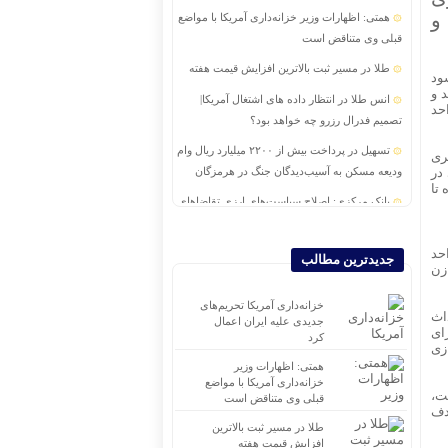
 و
همتی: اظهارات وزیر خزانه‌داری آمریکا با مواضع
قبلی وی متناقض است
طلا در مسیر ثبت بالاترین افزایش قیمت هفته
درصدی از محل سود
تند و
انس طلا در انتظار داده های اشتغال آمریکا|
حد
تصمیم فدرال رزرو چه خواهد بود؟
تسهیل در پرداخت بیش از ۲۲۰۰ میلیارد ریال وام
ری
ریزی در
ودیعه مسکن به آسیب‌دیدگان جنگ در هرمزگان
 تا
بانک مرکزی: اصلاح سیاست‌های ارزی تقاضاهای
غیرواقعی را حذف کرد
 سبک در واحد
آغاز عملیات اجرایی مسکن استیجاری در ۱۲ شهر
جدیدترین مطالب
اره و بیان کرد: اضافه شدن ۳۰۰ هزار تن MD/HDPE، توازن
جدید
قانون جدید بازنشستگی؛ افراد با سابقه کمتر از
خزانه‌داری آمریکا تحریم‌های
داث
جدیدی علیه ایران اعمال
۱۵ سال باید پنج سال بیشتر کار کنند
ریاساسول برای
کرد
زی
دومین همایش بین‌المللی سرمایه‌گذاری ایران و
همتی: اظهارات وزیر
آفریقا برگزار می‌شود
خزانه‌داری آمریکا با مواضع
د شده است،
قبلی وی متناقض است
هدف
طلا در مسیر ثبت بالاترین
افزایش قیمت هفته