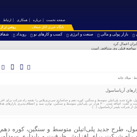
صفحه نخست
درباره
همکاری
ارتباط
۞ پایگاه خبری اتاق شفاف :
روشن تر از خبر | 
بازار پولی و مالی
صنعت و انرژی
کسب و کارهای نو
رویداد
شفاف
ایران اعمال کرد
با مواضع قبلی وی متناقض است
هفته
کا| تصمیم فدرال رزرو چه خواهد بود؟
اضاهای غیرواقعی را حذف کرد
ط :
میلاد جانه
ارهای آریاساسول
، طرح جدید پلی‌اتیلن متوسط و سنگین، کوره دهم و جداسازی سی‌تری‌پلاس را نقشه راه شرکت برای افز
ظرفیت و پایداری سودآوری دانست و گفت: اضافه شدن ۳۰۰ هزار تن پلی‌اتیلن متوسط و سنگین، توازن سبد و انعطاف‌پذیری بازارهای 
 نقل از شرکت پلیمر آریاساسول، […]
ل، طرح جدید پلی‌اتیلن متوسط و سنگین، کوره دهم 
 راه شرکت برای افزایش ظرفیت و پایداری سودآور