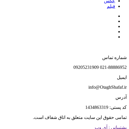
عکس
فیلم
شماره تماس
021-88886952 09205231909
ایمیل
info@OtaghShafaf.ir
آدرس
کد پستی: 1434863319
تمامی حقوق این سایت متعلق به اتاق شفاف است.
پشتیبانی : آی وب