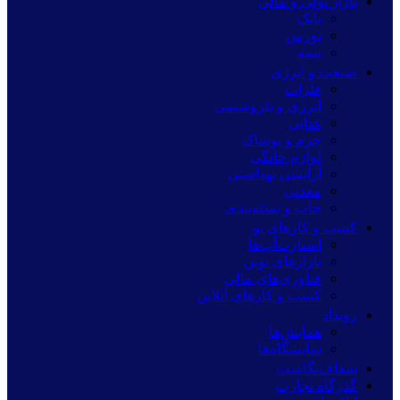
بازار پولی و مالی
بانک
بورس
بیمه
صنعت و انرژی
فلزات
انرژی و پتروشیمی
غذایی
چرم و پوشاک
لوازم خانگی
آرایشی بهداشتی
معدنی
چاپ و بسته‌بندی
کسب و کارهای نو
استارت‌آپ‌ها
بازارهای نوین
فناوری‌های مالی
کسب و کارهای آنلاین
رویداد
همایش‌ها
نمایشگاه‌ها
شفاف‌نگاشت
گذرگاه تجارت