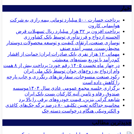
اخبار
پرداخت خسارت ۵۰۰ میلیارد تومانی بیمه رازی به شرکت
هواپیمایی کارون
پرداخت افزون بر ۳۲ هزار میلیارد ریال تسهیلات قرض
الحسنه ازدواج و فرزندآوری توسط بانک کشاورزی
نوسازی صنعت، ارتقای کیفیت و توسعه محصولات دوستدار
محیط‌زیست، مسیر آینده صنف
مهمانی ۱۲ هزار نفری بانک صادرات ایران| حمایت از اقشار
کم‌درآمد با توزیع بسته‌های معیشتی
در چهار ماه نخست ۱۴۰۵ رقم خورد؛ پرداخت بیش از ۸ همت
وام ازدواج به زوج‌های جوان توسط بانک ملی ایران
رکود صنعت منسوجات، سفارش‌های رنگرزی و چاپ پارچه
را کاهش داده است
برگزاری جلسه مجمع عمومی عادی سال ۱۴۰۴موسسه
صندوق رفاه و تامین آتیه کارکنان پست بانک ایران
شایعه گرانی بنزین، قیمت خودروهای برقی را بالا برد
محاسبه جداگانه تعیین تکلیف ۸۰ درصد برگه چک‌های کاغذی
و الکترونیکی هنگام درخواست دسته چک
جدیدترین مطالب