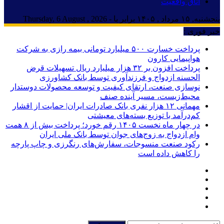
اتاق واقعیت
پنجشنبه, ۱۵ مرداد , ۱۴۰۵ برابر با - Thursday, 6 August , 2026
خبر فوری :
پرداخت خسارت ۵۰۰ میلیارد تومانی بیمه رازی به شرکت
هواپیمایی کارون
پرداخت افزون بر ۳۲ هزار میلیارد ریال تسهیلات قرض
الحسنه ازدواج و فرزندآوری توسط بانک کشاورزی
نوسازی صنعت، ارتقای کیفیت و توسعه محصولات دوستدار
محیط‌زیست، مسیر آینده صنف
مهمانی ۱۲ هزار نفری بانک صادرات ایران| حمایت از اقشار
کم‌درآمد با توزیع بسته‌های معیشتی
در چهار ماه نخست ۱۴۰۵ رقم خورد؛ پرداخت بیش از ۸ همت
وام ازدواج به زوج‌های جوان توسط بانک ملی ایران
رکود صنعت منسوجات، سفارش‌های رنگرزی و چاپ پارچه
را کاهش داده است