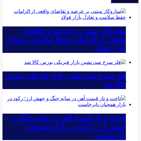
سازوکار مبتنی بر عرضه و تقاضای
واقعی از الزامات حفظ سلامت و تعادل
بازار فولاد
فلز سرخ صدرنشین بازار فیزیکی بورس
کالا شد
تاخت و تاز قیمت آهن در سایه جنگ و
جهش ارز؛ رکود در بازار همچنان
پابرجاست