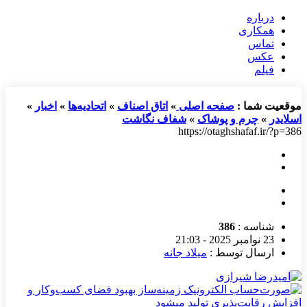
درباره
همکاری
تماس
عکس
فیلم
موقعیت شما :
صفحه اصلی
»
اتاق اصناف
»
اتحادیه‌ها
»
اخبار
»
اسلایدر
»
چرم و پوشاک
»
شفاف نگاشت
https://otaghshafaf.ir/?p=386
شناسه :
386
23 نوامبر 2025 - 21:03
ارسال توسط :
میلاد جانه