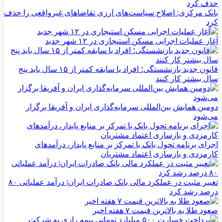
بانک مرکزی: اصلاح سیاست‌های ارزی تقاضاهای غیرواقعی را حذف
کرد
آغاز عملیات اجرایی مسکن استیجاری در ۱۲ شهر جدید
قانون جدید بازنشستگی؛ افراد با سابقه کمتر از ۱۵ سال باید پنج
سال بیشتر کار کنند
دومین همایش بین‌المللی سرمایه‌گذاری ایران و آفریقا برگزار
می‌شود
اجرای برنامه تحول بانک با تمرکز بر منابع پایدار، درآمدهای
کارمزدی و بازسازی اعتماد مشتریان
تغییر مثبت در عملکرد مالی بانک صادرات ایران| درآمد عملیاتی ۸۰
درصد رشد کرد
صعود طلا به بالاترین قیمت ۷ هفته اخیر