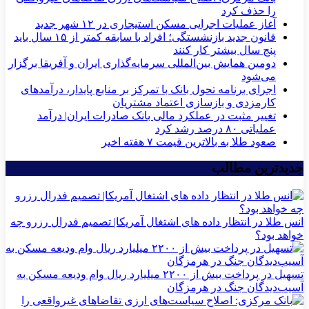
را حذف کرد
آغاز عملیات اجرایی مسکن استیجاری در ۱۲ شهر جدید
قانون جدید بازنشستگی؛ افراد با سابقه کمتر از ۱۵ سال باید
پنج سال بیشتر کار کنند
دومین همایش بین‌المللی سرمایه‌گذاری ایران و آفریقا برگزار
می‌شود
اجرای برنامه تحول بانک با تمرکز بر منابع پایدار، درآمدهای
کارمزدی و بازسازی اعتماد مشتریان
تغییر مثبت در عملکرد مالی بانک صادرات ایران| درآمد
عملیاتی ۸۰ درصد رشد کرد
صعود طلا به بالاترین قیمت ۷ هفته اخیر
جدیدترین مطالب
انس طلا در انتظار داده های اشتغال آمریکا| تصمیم فدرال رزرو چه
خواهد بود؟
تسهیل در پرداخت بیش از ۲۲۰۰ میلیارد ریال وام ودیعه مسکن به
آسیب‌دیدگان جنگ در هرمزگان