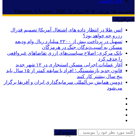
اتاق واقعیت
پنجشنبه, ۱۵ مرداد , ۱۴۰۵ برابر با - Thursday, 6 August , 2026
خبر فوری :
انس طلا در انتظار داده های اشتغال آمریکا| تصمیم فدرال
رزرو چه خواهد بود؟
تسهیل در پرداخت بیش از ۲۲۰۰ میلیارد ریال وام ودیعه
مسکن به آسیب‌دیدگان جنگ در هرمزگان
بانک مرکزی: اصلاح سیاست‌های ارزی تقاضاهای غیرواقعی
را حذف کرد
آغاز عملیات اجرایی مسکن استیجاری در ۱۲ شهر جدید
قانون جدید بازنشستگی؛ افراد با سابقه کمتر از ۱۵ سال باید
پنج سال بیشتر کار کنند
دومین همایش بین‌المللی سرمایه‌گذاری ایران و آفریقا برگزار
می‌شود
جستجو کن