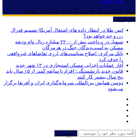
اتاق واقعیت
جمعه, ۱۶ مرداد , ۱۴۰۵ برابر با - Friday, 7 August , 2026
خبر فوری :
انس طلا در انتظار داده های اشتغال آمریکا| تصمیم فدرال
رزرو چه خواهد بود؟
تسهیل در پرداخت بیش از ۲۲۰۰ میلیارد ریال وام ودیعه
مسکن به آسیب‌دیدگان جنگ در هرمزگان
بانک مرکزی: اصلاح سیاست‌های ارزی تقاضاهای غیرواقعی
را حذف کرد
آغاز عملیات اجرایی مسکن استیجاری در ۱۲ شهر جدید
قانون جدید بازنشستگی؛ افراد با سابقه کمتر از ۱۵ سال باید
پنج سال بیشتر کار کنند
دومین همایش بین‌المللی سرمایه‌گذاری ایران و آفریقا برگزار
می‌شود
جستجو کن