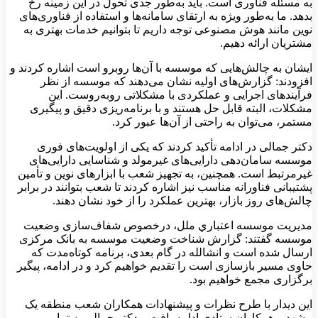
به مسئله فناوری است. باید به‌طور جدی تحول در این زمینه رخ
بدهد. ما به‌طور ویژه به ارتقای سامانه‌ها و استفاده از فناوری‌های
نوین مانند هوش مصنوعی توجه داریم تا بتوانیم خدمات بهتری به
مشتریان ارائه دهیم.
ایشان به چالش‌هایی که موسسه با آن‌ها روبرو است اشاره کردند و
افزودند: گزارش‌های اولیه نشان می‌دهند که موسسه از نظر
فرآیندهای اجرایی و عملکردی با مشکلاتی روبه‌روست. این
مشکلات، البته قابل حل هستند و با برنامه‌ریزی دقیق و پیگیری
مستمر، می‌توان به راحتی از آن‌ها عبور کرد.
دکتر جمالی در ادامه تأکید کردند که یکی از اولویت‌های فوری
موسسه سامان‌دهی دارایی‌های غیرمولد و شناسایی دارایی‌های
غیرمرتبط است. همچنین، به تجهیز شعب با ابزارهای نوین و تأمین
پشتیبانی فناورانه مناسب نیز اشاره کردند تا شعب بتوانند در برابر
چالش‌های روز بازار، بهترین عملکرد را از خود نشان دهند.
مديريت موسسه اعتباري ملل، درخصوص شفاف‌سازی وضعیت
موسسه گفتند: گزارش شناخت وضعیت موسسه به بانک مرکزی
ارسال شده است و انشالله در گام بعدی، برنامه کوتاه‌مدت که
حاوی مسیر بازسازی است را تقديم خواهیم کرد و در ادامه، پیگیر
برگزاری مجمع خواهیم بود.
این دیدار با طرح نظرات و پیشنهادات همکاران شعب منطقه یک
مشهد و همكاران ستادی ادامه یافت و دکتر جمالی به تمامی