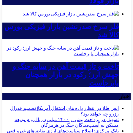
بازار فولاد
فلز سرخ صدرنشین بازار فیزیکی بورس
کالا شد
تاخت و تاز قیمت آهن در سایه جنگ و
جهش ارز؛ رکود در بازار همچنان
پابرجاست
اخبار
انس طلا در انتظار داده های اشتغال آمریکا| تصمیم فدرال
رزرو چه خواهد بود؟
تسهیل در پرداخت بیش از ۲۲۰۰ میلیارد ریال وام ودیعه
مسکن به آسیب‌دیدگان جنگ در هرمزگان
بانک مرکزی: اصلاح سیاست‌های ارزی تقاضاهای غیرواقعی