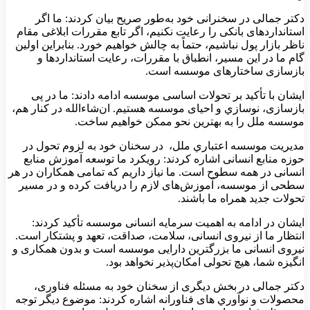
دکتر جمالی در سخنرانی خود به‌طور صریح بیان کردند: ما اگر
استانداردهای بانکی را رعایت نکنیم، اگر تابع مقررات ابلاغی مقام
ناظر بازار پول نباشيم، حتماً به چالش خواهیم خورد. بنابراین اولین
گام ما در این مسیر، انطباق با مقررات، رعایت استانداردها و
بازسازی ساختارهای موسسه است.
ایشان با تأکید بر تحولات اساسی موسسه ادامه دادند: ما در پی
بازسازی، نوسازي و احیای موسسه هستیم. ان‌شاءالله در کنار هم،
موسسه ملل را به بهترین نحو ممکن خواهیم ساخت.
مديريت موسسه اعتباري ملل، در سخنان خود به لزوم تحول در
حوزه منابع انسانی اشاره کردند: رویکرد ما توسعه آموزش منابع
انسانی در همه سطوح است. ما نیاز داریم که تمامی همکاران در هر
سطحی از موسسه، آموزش‌های لازم را دریافت کرده و در مسیر
تحولات جدید همراه ما باشند.
ایشان در ادامه به اهمیت سرمایه انسانی موسسه تأکید کردند:
انتظار ما از نیروی انسانی، سلامت، صداقت، تعهد و پشتکار است.
نیروی انسانی ما بزرگترین دارایی موسسه است و بدون همکاری و
انگیزه شما، هیچ تحولی امکان‌پذیر نخواهد بود.
دکتر جمالی در بخش دیگری از سخنان خود به مسئله فناوری،
محصولات و نوآوري های فناورانه اشاره کردند: موضوع دیگر توجه