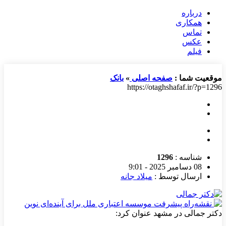
درباره
همکاری
تماس
عکس
فیلم
موقعیت شما :
صفحه اصلی
»
بانک
https://otaghshafaf.ir/?p=1296
شناسه :
1296
08 دسامبر 2025 - 9:01
ارسال توسط :
میلاد جانه
دکتر جمالی در مشهد عنوان كرد: