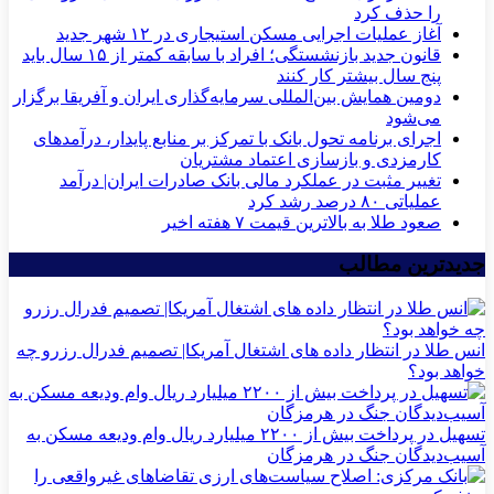
را حذف کرد
آغاز عملیات اجرایی مسکن استیجاری در ۱۲ شهر جدید
قانون جدید بازنشستگی؛ افراد با سابقه کمتر از ۱۵ سال باید
پنج سال بیشتر کار کنند
دومین همایش بین‌المللی سرمایه‌گذاری ایران و آفریقا برگزار
می‌شود
اجرای برنامه تحول بانک با تمرکز بر منابع پایدار، درآمدهای
کارمزدی و بازسازی اعتماد مشتریان
تغییر مثبت در عملکرد مالی بانک صادرات ایران| درآمد
عملیاتی ۸۰ درصد رشد کرد
صعود طلا به بالاترین قیمت ۷ هفته اخیر
جدیدترین مطالب
انس طلا در انتظار داده های اشتغال آمریکا| تصمیم فدرال رزرو چه
خواهد بود؟
تسهیل در پرداخت بیش از ۲۲۰۰ میلیارد ریال وام ودیعه مسکن به
آسیب‌دیدگان جنگ در هرمزگان