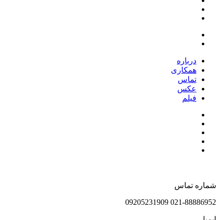
درباره
همکاری
تماس
عکس
فیلم
شماره تماس
021-88886952 09205231909