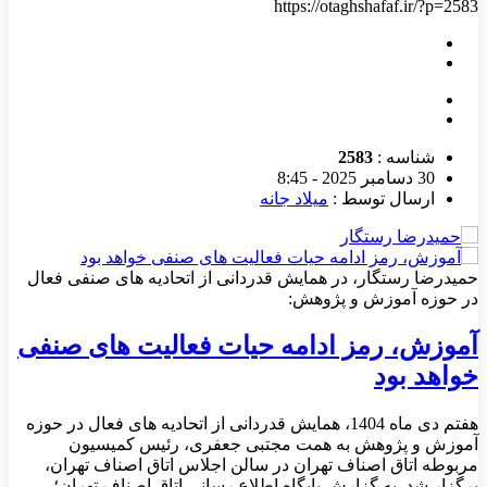
موقعیت شما :
صفحه اصلی
»
اتاق اصناف
»
اخبار
»
همایش‌ها
https://otaghshafaf.ir/?p=2583
شناسه :
2583
30 دسامبر 2025 - 8:45
ارسال توسط :
میلاد جانه
حمیدرضا رستگار، در همایش قدردانی از اتحادیه های صنفی فعال
در حوزه آموزش و پژوهش:
آموزش، رمز ادامه حیات فعالیت های صنفی
خواهد بود
هفتم دی ماه 1404، همایش قدردانی از اتحادیه های فعال در حوزه
آموزش و پژوهش به همت مجتبی جعفری، رئیس کمیسیون