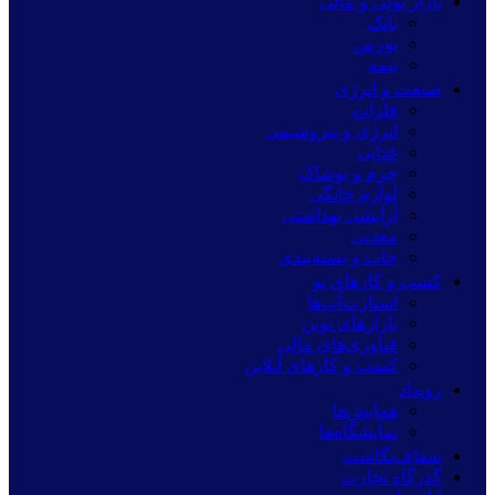
بازار پولی و مالی
بانک
بورس
بیمه
صنعت و انرژی
فلزات
انرژی و پتروشیمی
غذایی
چرم و پوشاک
لوازم خانگی
آرایشی بهداشتی
معدنی
چاپ و بسته‌بندی
کسب و کارهای نو
استارت‌آپ‌ها
بازارهای نوین
فناوری‌های مالی
کسب و کارهای آنلاین
رویداد
همایش‌ها
نمایشگاه‌ها
شفاف‌نگاشت
گذرگاه تجارت