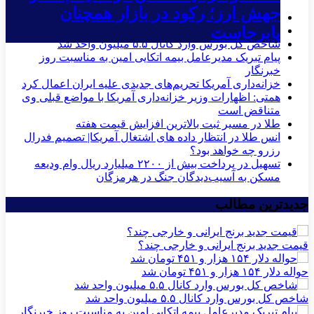
فلز سرخ صدرنشین بازار فیزیکی بورس
اخبار
تاخت و تاز قیمت آهن در سایه جنگ و
کالا شد
جهش ارز؛ رکود در بازار همچنان
قیمت جدید برنج ایرانی و خارجی چند؟
پابرجاست
حواله دلار ۱۵۴ هزار و ۴۵۱ تومان شد
شاخص کل بورس وارد کانال ۵.۵ میلیون واحد شد
پیام تبریک مدیرعامل بیمه اتکایی امین به مناسبت روز
خبرنگار
خزانه‌داری آمریکا تحریم‌های جدیدی علیه ایران اعمال کرد
همتی: اظهارات وزیر خزانه‌داری آمریکا با مواضع قبلی وی
متناقض است
طلا در مسیر ثبت بالاترین افزایش قیمت هفته
انس طلا در انتظار داده های اشتغال آمریکا| تصمیم فدرال
رزرو چه خواهد بود؟
تسهیل در پرداخت بیش از ۲۲۰۰ میلیارد ریال وام ودیعه
مسکن به آسیب‌دیدگان جنگ در هرمزگان
جدیدترین مطالب
قیمت جدید برنج ایرانی و خارجی چند؟
حواله دلار ۱۵۴ هزار و ۴۵۱ تومان شد