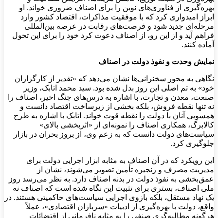
بهره‌گیری از فناوری‌های نوین را برای اصناف ضروری خواند. او
ابراز امیدواری کرد که با موفقیت مذاکرات، اقتصاد کشور وارد
مرحله‌ای جدید شود و فرصت‌های رقابت در عرصه بین‌المللی
فراهم آید و از این رو، از اصناف دعوت کرد خود را برای این تحول
آماده کنند.
نمایش وحدت و نفوذ دولت در اصناف
نگاهی به محور سخنرانی‌ها نشان می‌دهد که «تقدیر از کارگزاران
خود» به تم اصلی این روز بدل شده بود. سید محمد اتابک، وزیر
صنعت، معدن و تجارت، با اشاره به درس‌های جنگ اخیر، اصناف را
نه تنها نقطه فروش، بلکه بخشی از زیرساخت اقتصاد دانست و
همسویی آنان با دولت را نقطه قوت خواند. اتابک با اشاره به طرح
کالابرگ، همکاری اصناف را نمونه‌ای از «اثربخشی بالای»
سیاست‌های دولت دانست که به زعم وی، از بروز بحران در بازار
جلوگیری کرد.
این رویکرد که در آن اصناف به مثابه ابزار اجرایی دولت برای
مدیریت مصرف و زنجیره تأمین تصویر می‌شوند، نشان از
عمق‌بخشی به نفوذ دولت در بدنه اصناف دارد. به نظر می‌رسد روز
ملی اصناف، بستری برای تثبیت این نگاه شده است که اصناف نه
یک نهاد مستقل، بلکه بازوی اجرایی سیاست‌های حاکمیتی هستند. در
واقع، دولت با بهره‌گیری از ادبیات «سربازان اقتصادی»، عملاً
هرگونه مطالبه‌گری صنفی را به مثابه نافرمانی از اقتضائات