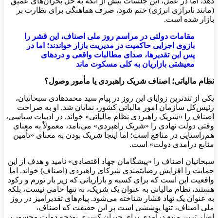
دهد، اما در عمل، این جلسات بیش از آنکه به حل بحران‌های عمیق
(مانند ناترازی انرژی) ختم شود، صرف هماهنگی برای نظارت بر
بازار شده است.
مقامات دولتی در مراسم روز ملی اصناف، این قشر را
بازوی اجرایی حاکمیت در مدیریت بازار خواندند؛ اما در
پس این تقدیرها، صدای مطالبات واقعی و دردهای
معیشتی بازاریان به کلی مسکوت ماند
نظام مالیاتی؛ اصناف شریک راهبردی یا مأمور وصول؟
یکی از تندترین زوایای این روز در پیام سید محمدهادی سبحانیان،
رئیس‌کل سازمان امور مالیاتی کشور، نمایان شد. او به صراحت
اصناف را «شریک راهبردی نظام مالیاتی» خواند. در ادبیات سیاسی،
وقتی دولت نهادی را «شریک راهبردی» می‌نامد، معمولاً به معنای
هم‌راستایی در منافع است؛ اما اینجا شریک بودن به معنای «تأمین
منابع درآمدی دولت» است.
سبحانیان اصناف را «پیشگامان جهاد اقتصادی» نامید و هدف از این
حمایت را افزایش رضایتمندی شرکای راهبردی (اصناف) خواند. اما
واقعیت این است که برای کسبه و بازاریانی که زیر بار تورم و رکود
هستند، نظام مالیاتی به عنوان یک شریک، نه تنها حامی نیست، بلکه
به عنوان یک نهاد فشار شناخته می‌شود. پیام‌های تقدیرآمیز در روز
ملی اصناف، تنها پوششی است بر این حقیقت که اصناف،
اصلی‌ترین منبع درآمدی برای جبران کسری بودجه دولت محسوب