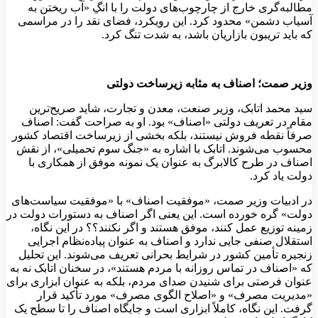
مطالبه‌گری خارج از چارچوب‌های دولت را با انگِ «آب ریختن به
آسیاب دشمن» محدود کرد. این رویکرد، فضای نقد را در مراسمی
که باید تریبون بازاریان باشد، به شدت تنگ کرد.
وزیر صمت؛ اصناف به مثابه زیرساخت دولتی
سید محمد اتابک، وزیر صنعت، معدن و تجارت، شاید صریح‌ترین
مقام در تعریف دولتی «اصناف» بود. او به صراحت گفت: اصناف
صرفاً نقطه فروش نیستند، بلکه بخشی از زیرساخت اقتصاد کشور
محسوب می‌شوند. اتابک با اشاره به «جنگ سوم تحمیلی»، از نقش
اصناف در طرح کالابرگ به عنوان یک نمونه موفق از همکاری با
دولت یاد کرد.
در ادبیات وزیر صمت، «موفقیت اصناف» با «موفقیت سیاست‌های
دولت» گره خورده است. این یعنی اگر اصناف به دستورات دولت در
زمینه توزیع عمل کنند، موفق هستند و اگر نکنند؟؟ در این نگاه،
استقلال صنفی جایی ندارد و اصناف به عنوان پیاده‌نظام اجرایی
زنجیره تأمین کشور در شرایط بحرانی تعریف می‌شوند. این تحلیل
که «اصناف در تماس روزانه با مردم هستند»، در سخنان اتابک نه به
عنوان فرصتی برای شنیدن صدای مردم، بلکه به عنوان ابزاری برای
«مدیریت مصرف» و «اصلاح الگوی مصرف» مورد تأکید قرار
گرفت. این نگاه، کاملاً ابزاری است و جایگاه اصناف را تا سطح یک