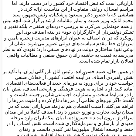
بازاریانی است که نبض اقتصاد خرد کشور را در دست دارند. اما
مراسم امسال، روایتی متفاوت از این مناسبت ارائه کرد. در
همایشی که با حضور دکتر مسعود پزشکیان، رئیس‌جمهور، سید
محمد اتابک، وزیر صمت و سایر مقامات ارشد برگزار شد، آنچه بیش
از همه خودنمایی می‌کرد، نه بررسی «دردهای صنفی»، بلکه تقدیر و
تشکر دولتمردان از «کارگزاران خود» در بدنه اصناف بود. این
رویکرد که در آن اصناف به عنوان ابزارهای مدیریت زنجیره تأمین و
سربازان خط مقدم سیاست‌های دولتی تصویر می‌شوند، نشان از
نوعی نفوذ ساختاری دولت در نهادهای صنفی دارد؛ نفوذی که به نظر
می‌رسد به قیمت به حاشیه راندن حقوق صنفی و مطالبات واقعی
فعالان بازار تمام شده است.
در همین حال، صمد حسن‌زاده، رئیس اتاق بازرگانی ایران، با تأکید بر
نقش راهبردی اصناف در آینده اقتصاد کشور، از فعالان صنفی
خواست خود را برای ورود به دوره‌ای جدید از فعالیت‌های اقتصادی
آماده کنند. او با اشاره به هویت فرهنگی و تاریخی اصناف، نقش آنان
را در شرایط سخت و مسئولیت اجتماعی‌شان برجسته دانست و
گفت: «اگر نیروهای نظامی از مرزها دفاع کرده و امنیت مرزها را
فراهم می‌کنند، امنیت اقتصادی هم نیازمند سربازانی است که در
میدان تولید، تجارت و توزیع حضور دارند. اصناف کاملاً در این میدان
سرافراز بیرون آمدند.» حسن‌زاده با بیان اینکه ایران وارد مرحله
جدیدی از بازسازی و سرمایه‌گذاری شده است، نقش اصناف را در
حفظ و توسعه اشتغال میلیون‌ها نفر کلیدی دانست و ارتقای
بهره‌وری در شبکه توزیع، کاهش هزینه‌ها، افزایش شفافیت و