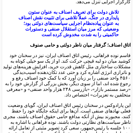
کارگزار اجرایی تنزل می‌دهد.
تلاش دولت برای تعریف اصناف به عنوان ستون
پایداری در جنگ، عملاً تلاشی برای تثبیت نقش اصناف
به عنوان پیاده‌نظام اجرایی سیاست‌های دولتی بود؛
وضعیتی که مرز میان استقلال صنفی و دستورات
حاکمیتی را به شدت مخدوش کرده است
اتاق اصناف؛ گرفتار میان ناظر دولتی و حامی صنوف
قاسم نوده فراهانی، رئیس اتاق اصناف ایران، نیز در سخنان خود
کوشید میان دو لبه قیچی حرکت کند. او از یک سو خیلی کوتاه به
مشکلات ساختاری مثل کاهش قدرت خرید، افزایش هزینه‌های تولید
و ناترازی انرژی اشاره کرد و حتی عدد تکان‌دهنده آسیب‌دیدگی
۴۵۶۰ واحد صنفی را بر زبان آورد که با کمک خود اصناف رفع و
رجوع شده اند، اما از سوی دیگر، بخش بزرگی از گزارش خود را به
«رصد مستمر بازار»، «بازرسی ۲۴۸ هزار واحد صنفی» و «معرفی
متخلفین به تعزیرات» اختصاص داد.
این پارادوکس در سخنان رئیس اتاق اصناف ایران، گویای وضعیت
فعلی نهادهای صنفی است. آن‌ها برای اینکه جایگاه خود را حفظ
کنند، مجبورند بیش از آنکه مدافع حامی حقوق اصناف باشند، مجری
ناظر سیاست‌های نظارتی دولت باشند. نوده فراهانی با اشاره به
۱۰۰ جلسه با رئیس‌جمهور، سعی کرد تصویر مثبتی از تعامل ارائه