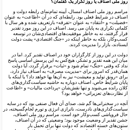
روز ملی اصناف یا روز تکرار یک گفتمان؟
مراسم روز ملی اصناف امسال، آیینه تمام‌نمای رابطه دولت و
اصناف در شرایط فعلی بود. رابطه‌ای که در آن «اطاعت» به عنوان
«فضیلت» و «انتقاد» به عنوان «تفرقه» بازتعریف شده و هر سال با
کلماتی تکراری به پایان می رسد. اصناف در این روز مورد تقدیر
قرار گرفتند، نه به خاطر موفقیت‌های اقتصادی‌شان در توسعه
کسب‌وکار، بلکه به خاطر اینکه در «جنگ اقتصادی» پشت دولت
ایستادند، بازار را مدیریت کردند.
دولت در این روز از کارگزاران خود در اصناف تقدیر کرد. اما در
میان این همه تقدیر و تشکر، هیچ‌کس به این پرسش اساسی پاسخ
نداد که وقتی «جنگ» تمام شود و «ثبات» برقرار گردد، آیا دولت
همان‌قدر که امروز برای «مدیریت مصرف» به اصناف نیاز دارد،
برای «رونق تولید و معیشت» نیز به آن‌ها بها خواهد داد؟ یا اینکه با
پایان شرایط خاص، اصناف دوباره به حاشیه سیاست‌گذاری‌های
کلان رانده می‌شوند و تنها نقش‌شان «پرداخت مالیات» و «اطاعت
از نظارت‌های تعزیراتی» خواهد بود؟
آنچه در سخنرانی‌ها گم شد، صدای آن فعال صنفی بود که در سایه
سیاست‌گذاری‌های نادرست، ناترازی انرژی و تورم لجام‌گسیخته، در
حال فروپاشی کسب‌وکار خود است. مراسم روز ملی اصناف،
جشن تقدیر از وضعیت موجود بود؛ وضعیتی که در آن اصناف،
ستون‌های خسته اقتصادند که دولت تنها برای تحمل بار