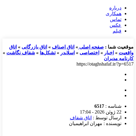
درباره
همکاری
تماس
عکس
فیلم
موقعیت شما :
صفحه اصلی
»
اتاق اصناف
»
اتاق بازرگانی
»
اتاق
واقعیت
»
اخبار
»
اختصاصی
»
اسلایدر
»
تشکل‌ها
»
شفاف نگاشت
»
کارنامه مدیران
https://otaghshafaf.ir/?p=6517
شناسه :
6517
22 ژوئن 2026 - 17:04
ارسال توسط :
اتاق شفاف
نویسنده : مهران ابراهیمیان