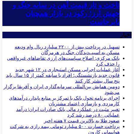
تاخت و تاز قیمت آهن در سایه جنگ و
جهش ارز؛ رکود در بازار همچنان
پابرجاست
اخبار
تسهیل در پرداخت بیش از ۲۲۰۰ میلیارد ریال وام ودیعه
مسکن به آسیب‌دیدگان جنگ در هرمزگان
بانک مرکزی: اصلاح سیاست‌های ارزی تقاضاهای غیرواقعی
را حذف کرد
آغاز عملیات اجرایی مسکن استیجاری در ۱۲ شهر جدید
قانون جدید بازنشستگی؛ افراد با سابقه کمتر از ۱۵ سال باید
پنج سال بیشتر کار کنند
دومین همایش بین‌المللی سرمایه‌گذاری ایران و آفریقا برگزار
می‌شود
اجرای برنامه تحول بانک با تمرکز بر منابع پایدار، درآمدهای
کارمزدی و بازسازی اعتماد مشتریان
تغییر مثبت در عملکرد مالی بانک صادرات ایران| درآمد
عملیاتی ۸۰ درصد رشد کرد
صعود طلا به بالاترین قیمت ۷ هفته اخیر
پرداخت خسارت ۵۰۰ میلیارد تومانی بیمه رازی به شرکت
هواپیمایی کارون