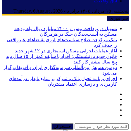
اتاق واقعیت
پنجشنبه, ۱۵ مرداد , ۱۴۰۵ برابر با - Thursday, 6 August , 2026
خبر فوری :
تسهیل در پرداخت بیش از ۲۲۰۰ میلیارد ریال وام ودیعه
مسکن به آسیب‌دیدگان جنگ در هرمزگان
بانک مرکزی: اصلاح سیاست‌های ارزی تقاضاهای غیرواقعی
را حذف کرد
آغاز عملیات اجرایی مسکن استیجاری در ۱۲ شهر جدید
قانون جدید بازنشستگی؛ افراد با سابقه کمتر از ۱۵ سال باید
پنج سال بیشتر کار کنند
دومین همایش بین‌المللی سرمایه‌گذاری ایران و آفریقا برگزار
می‌شود
اجرای برنامه تحول بانک با تمرکز بر منابع پایدار، درآمدهای
کارمزدی و بازسازی اعتماد مشتریان
جستجو کن