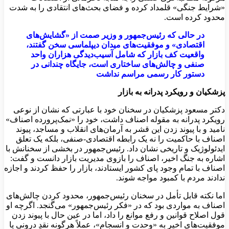
«شرایط جنگی» قلمداد کرده و فضای بحث‌های انتقادی را به شدت
محدود کرده است.
در حالی که رئیس‌جمهور و وزیر صمت از «گشایش‌های
اقتصادی» و موفقیت‌های میدان دیپلماسی سخن گفتند،
واقعیت کف بازار که شامل آسیب‌دیدگی هزاران واحد
صنفی و چالش‌های ساختاری است، جایگاه چندانی در
دستور کار رسمی مراسم نداشت
پزشکیان و رویکرد پدرانه به بازار
دکتر مسعود پزشکیان در سخنان خود با عبارتی که نشان از نوعی
رویکرد پدرانه به مقوله اصناف داشت، خود را «نمک‌پرورده اصناف»
نامید و با پیوند زدن این قشر به آرمان‌های انقلاب و مساجد، پیوند
اصناف با حاکمیت را نه یک رابطه اقتصادی-صنفی، بلکه یک تعلق
ایدئولوژیک و تاریخی نشان داد. رئیس‌جمهور در بخشی از سخنانش با
اشاره به جنگ اخیر، اصناف را بازوی مدیریت بازار دانست و گفت:
اصناف با تمام وجود پای کشور ایستادند، بازار را حفظ کردند و اجازه
ندادند مردم با کمبود مواجه شوند.
اما نکته قابل تأمل در سخنان رئیس‌جمهور، محدود کردن چالش‌های
اصناف به مواردی بود که در «فکر رئیس‌جمهور» می‌گنجد. اگرچه او
قول اصلاح قوانین و رفع موانع را داد، اما در عین حال با پیوند زدن
موفقیت‌های اخیر به «وحدت و انسجام»، عملاً هرگونه نقدِ درونی یا