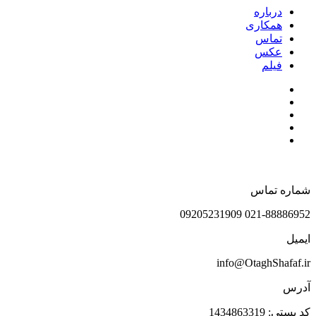
درباره
همکاری
تماس
عکس
فیلم
شماره تماس
021-88886952 09205231909
ایمیل
info@OtaghShafaf.ir
آدرس
کد پستی: 1434863319