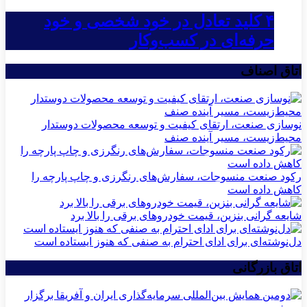
۴ کلید تعادل در خود شخصی و خود
حرفه‌ای در کسب‌وکار
اتاق اصناف
نوسازی صنعت، ارتقای کیفیت و توسعه محصولات دوستدار
محیط‌زیست، مسیر آینده صنف
رکود صنعت منسوجات، سفارش‌های رنگرزی و چاپ پارچه را
کاهش داده است
شایعه گرانی بنزین، قیمت خودروهای برقی را بالا برد
دل‌نوشته‌ای برای ادای احترام به صنفی که هنوز ایستاده است
اتاق بازرگانی