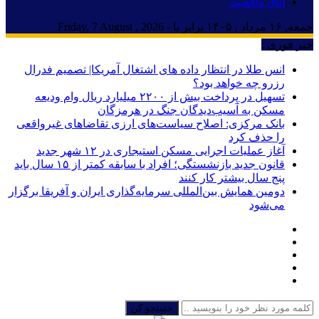
اتاق واقعیت
جمعه, ۱۶ مرداد , ۱۴۰۵ برابر با - Friday, 7 August , 2026
خبر فوری :
انس طلا در انتظار داده های اشتغال آمریکا| تصمیم فدرال
رزرو چه خواهد بود؟
تسهیل در پرداخت بیش از ۲۲۰۰ میلیارد ریال وام ودیعه
مسکن به آسیب‌دیدگان جنگ در هرمزگان
بانک مرکزی: اصلاح سیاست‌های ارزی تقاضاهای غیرواقعی
را حذف کرد
آغاز عملیات اجرایی مسکن استیجاری در ۱۲ شهر جدید
قانون جدید بازنشستگی؛ افراد با سابقه کمتر از ۱۵ سال باید
پنج سال بیشتر کار کنند
دومین همایش بین‌المللی سرمایه‌گذاری ایران و آفریقا برگزار
می‌شود
جستجو کن