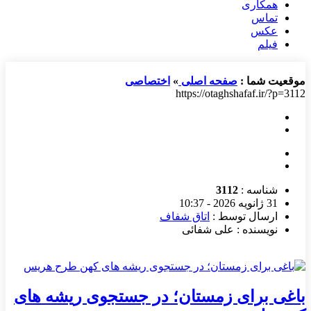
همکاری
تماس
عکس
فیلم
موقعیت شما :
صفحه اصلی
»
اختصاصی
https://otaghshafaf.ir/?p=3112
شناسه :
3112
31 ژانویه 2026 - 10:37
ارسال توسط :
اتاق شفاف
نویسنده : علی شفائی
باغی برای زمستان؛ در جستجوی ریشه های