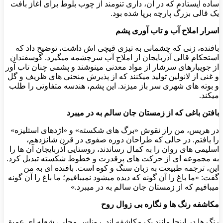
ساده ایستادم که در آن، داری تنومند از چوب بلوط برای آغاز بافت
یک قالی بزرگ پارچه برپا شده بود.
اسرار املاح آب و تاب آوری پشم
​بافنده، زنی که چشمانی به تیزی قیچی اش داشت، توضیح داد که
استحکام قالی آذربایجان از املاح آب سرچشمه میگیرد. گوسفندان
از جویبارهای سرشار از مواد معدنی مینوشند و پشمی چنان تاب آور
و غنی از لانولین تولید میکنند که از پذیرش منحنی های ظریف و گل
و بوته های شهری سر باز میزند. این پشم، هندسه متفاوتی را طلب
میکند.
​بافتن باغی که از زمستان جان سالم به در میبرد
​در هریس، من راز نقوش «برگ های شکسته» و «اژدهای استلیزه»
را یافتم. در حالی که طراحان دوره صفوی در قرن شانزدهم،
اسلیمی های روان را به کمال رساندند، روستایی آذربایجان آن ها را
به مجموعه ای از حرکت های پرقدرت و خطوط شکسته تبدیل کرد.
این، ترجمه طبیعت به زبان سنگ و کوه است. بافنده ای به من
گفت: «ما باغ را آن گونه که دیده میشود نمیبافیم؛ ما باغ را آن گونه
میبافیم که از زمستان جان سالم به در میبرد.»
​مکاشفه رنگ ها و نگاره بی زوال روح
​رنگ ها در اینجا مانند یک مکاشفه اند. روناس محلی، شعله ای عمیق