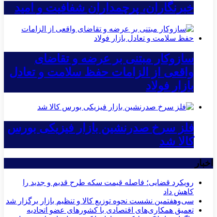
خبرنگاران، پرچمداران شفافیت و امید
سازوکار مبتنی بر عرضه و تقاضای
واقعی از الزامات حفظ سلامت و تعادل
بازار فولاد
فلز سرخ صدرنشین بازار فیزیکی بورس
کالا شد
اخبار
رویکرد قضایی؛ فاصله قیمت سکه طرح قدیم و جدید را
کاهش داد
سی‌و‌هفتمین نشست نحوه توزیع کالا و تنظیم بازار برگزار شد
تعمیق همکاری‌های اقتصادی با کشورهای عضو اتحادیه