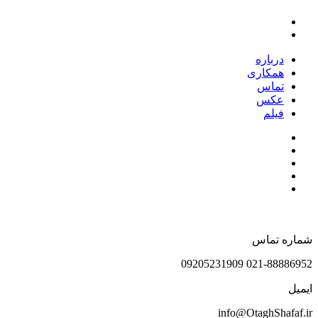
درباره
همکاری
تماس
عکس
فیلم
شماره تماس
021-88886952 09205231909
ایمیل
info@OtaghShafaf.ir