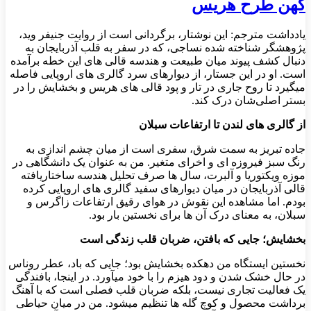
کهن طرح هریس
یادداشت مترجم: این نوشتار، برگردانی است از روایت جنیفر وید،
پژوهشگر شناخته شده نساجی، که در سفر به قلب آذربایجان به
دنبال کشف پیوند میان طبیعت و هندسه قالی های این خطه برآمده
است. او در این جستار، از دیوارهای سرد گالری های اروپایی فاصله
میگیرد تا روح جاری در تار و پود قالی های هریس و بخشایش را در
بستر اصلی‌شان درک کند.
​از گالری های لندن تا ارتفاعات سبلان
​جاده تبریز به سمت شرق، سفری است از میان چشم اندازی به
رنگ سبز فیروزه ای و اخرای متغیر. من به عنوان یک دانشگاهی در
موزه ویکتوریا و آلبرت، سال ها صرف تحلیل هندسه ساختاریافته
قالی آذربایجان در میان دیوارهای سفید گالری های اروپایی کرده
بودم. اما مشاهده این نقوش در هوای رقیق ارتفاعات زاگرس و
سبلان، به معنای درک آن ها برای نخستین بار بود.
بخشایش؛ جایی که بافتن، ضربان قلب زندگی است
​نخستین ایستگاه من دهکده بخشایش بود؛ جایی که باد، عطر روناس
در حال خشک شدن و دود هیزم را با خود میآورد. در اینجا، بافندگی
یک فعالیت تجاری نیست، بلکه ضربان قلب فصلی است که با آهنگ
برداشت محصول و کوچ گله ها تنظیم میشود. من در میان حیاطی