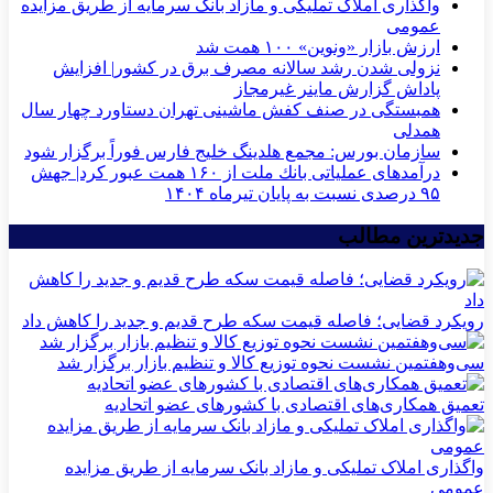
واگذاری املاک تملیکی و مازاد بانک سرمایه از طریق مزایده
عمومی
ارزش بازار «ونوین» ۱۰۰ همت شد
نزولی شدن رشد سالانه مصرف برق در کشور| افزایش
پاداش گزارش ماینر غیرمجاز
همبستگی در صنف کفش ماشینی تهران دستاورد چهار سال
همدلی
سازمان بورس: مجمع هلدینگ خلیج فارس فوراً برگزار شود
درآمدهای عملیاتی بانك ملت از ۱۶۰ همت عبور كرد| جهش
۹۵ درصدی نسبت به پایان تیرماه ۱۴۰۴
جدیدترین مطالب
رویکرد قضایی؛ فاصله قیمت سکه طرح قدیم و جدید را کاهش داد
سی‌و‌هفتمین نشست نحوه توزیع کالا و تنظیم بازار برگزار شد
تعمیق همکاری‌های اقتصادی با کشورهای عضو اتحادیه
واگذاری املاک تملیکی و مازاد بانک سرمایه از طریق مزایده
عمومی