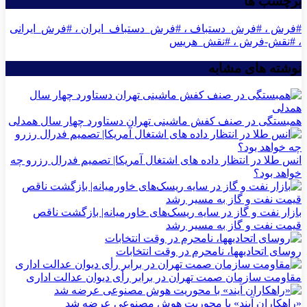
برچسب ها
#فرش ، #فرش_دستباف ، #فرش_دستباف_ایران ، #فرش_ایرانی
، #نقش-فرش ، #نقش_هریس
نوشته های مشابه
همبستگی در صنف کفش ماشینی تهران دستاورد چهار سال همدلی
انس طلا در انتظار داده های اشتغال آمریکا| تصمیم فدرال رزرو چه
خواهد بود؟
بازار نفت و گاز در سایه ریسک‌های خاورمیانه| بازگشت ناقص
قیمت نفت و گاز به مسیر رشد
روسای اتحادیه‎ها، نامحرم در وقت انتخابات
مقاومت سازمان صمت تهران در برابر رأی دیوان عدالت اداری
«راهکاران آیند» با محوریت هوش مصنوعی عرضه شد