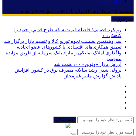
اتاق واقعیت
یکشنبه, ۱۸ مرداد , ۱۴۰۵ برابر با - Sunday, 9 August , 2026
خبر فوری :
رویکرد قضایی؛ فاصله قیمت سکه طرح قدیم و جدید را
کاهش داد
سی‌و‌هفتمین نشست نحوه توزیع کالا و تنظیم بازار برگزار شد
تعمیق همکاری‌های اقتصادی با کشورهای عضو اتحادیه
واگذاری املاک تملیکی و مازاد بانک سرمایه از طریق مزایده
عمومی
ارزش بازار «ونوین» ۱۰۰ همت شد
نزولی شدن رشد سالانه مصرف برق در کشور| افزایش
پاداش گزارش ماینر غیرمجاز
جستجو کن