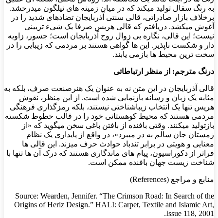
به رنگ سفال تولید میکند که در میان زمینه های نیلگون میدرخشد.
برخلاف بازار صادراتی، قالی سنتی آذربایجان تضادهای شدید را در
آغوش میکشد. دریافتم که قالی هریس صرفا یک شیء تزیینی
نیست؛ این قالی، نگاره بی زوال روح آذربایجان است؛ جسور، زاویه
دار و شکست ناپذیر. این ها گواهی هستند بر مردمی که زیبایی را در
سخت ترین محیط ها بازمی یابند.
درنگ مترجم: از منظر ارتباطاتی
​قالی آذربایجان در این متن نه به عنوان یک هنرصنعت صرف، بلکه به
مثابه یک زبان و رسانه بازنمایی شده است. از این منظر، نقوش
هریس تنها یک انتخاب زیباشناختی نیستند، بلکه رمزگذاری فرهنگی
مردمی هستند که محیط کوهستانی خود را در قالب خطوط شکسته
بازتولید میکنند. وقتی بافنده از بافتن باغی سخن میگوید که «از
زمستان جان سالم به در میبرد»، در واقع از پایداری یک نظام
معنایی و هویتی در برابر تندباد حوادث حرف میزند. این قالی ها
فراتر از دکوراسیون، پیام های ماندگاری هستند که درک آن ها تنها با
شناخت زیست جهان بافنده ممکن است.
​منابع و مراجع (References)
​Source: Wearden, Jennifer. “The Crimson Road: In Search of the
Origins of Heriz Design.” HALI: Carpet, Textile and Islamic Art,
Issue 118, 2001.