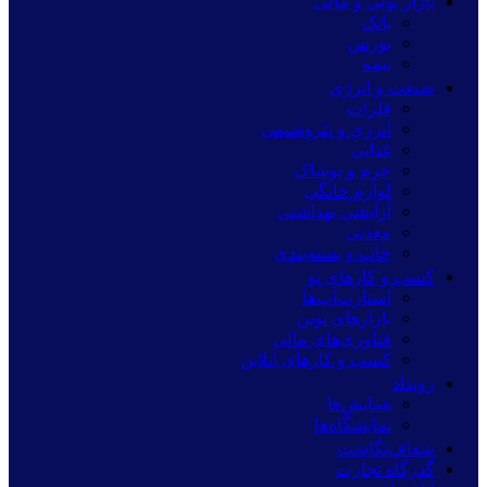
بازار پولی و مالی
بانک
بورس
بیمه
صنعت و انرژی
فلزات
انرژی و پتروشیمی
غذایی
چرم و پوشاک
لوازم خانگی
آرایشی بهداشتی
معدنی
چاپ و بسته‌بندی
کسب و کارهای نو
استارت‌آپ‌ها
بازارهای نوین
فناوری‌های مالی
کسب و کارهای آنلاین
رویداد
همایش‌ها
نمایشگاه‌ها
شفاف‌نگاشت
گذرگاه تجارت