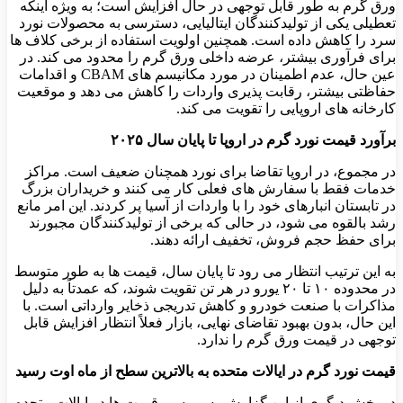
ورق گرم به طور قابل توجهی در حال افزایش است؛ به ویژه اینکه
تعطیلی یکی از تولیدکنندگان ایتالیایی، دسترسی به محصولات نورد
سرد را کاهش داده است. همچنین اولویت استفاده از برخی کلاف‌ ها
برای فرآوری بیشتر، عرضه داخلی ورق گرم را محدود می ‌کند. در
عین حال، عدم اطمینان در مورد مکانیسم ‌های CBAM و اقدامات
حفاظتی بیشتر، رقابت ‌پذیری واردات را کاهش می‌ دهد و موقعیت
کارخانه‌ های اروپایی را تقویت می ‌کند.
برآورد قیمت نورد گرم در اروپا تا پایان سال ۲۰۲۵
در مجموع، در اروپا تقاضا برای نورد همچنان ضعیف است. مراکز
خدمات فقط با سفارش ‌های فعلی کار می ‌کنند و خریداران بزرگ
در تابستان انبارهای خود را با واردات از آسیا پر کردند. این امر مانع
رشد بالقوه می شود، در حالی که برخی از تولیدکنندگان مجبورند
برای حفظ حجم فروش، تخفیف ارائه دهند.
به این ترتیب انتظار می ‌رود تا پایان سال، قیمت ‌ها به طور متوسط
‌در محدوده ۱۰ تا ۲۰ یورو در هر تن تقویت شوند، که عمدتاً به دلیل
مذاکرات با صنعت خودرو و کاهش تدریجی ذخایر وارداتی است. با
این حال، بدون بهبود تقاضای نهایی، بازار فعلاً انتظار افزایش قابل
توجهی در قیمت ورق گرم را ندارد.
قیمت نورد گرم در ایالات متحده به بالاترین سطح از ماه اوت رسید
در بخش دیگری از این گزارش به بررسی قیمت ها در ایالات متحده