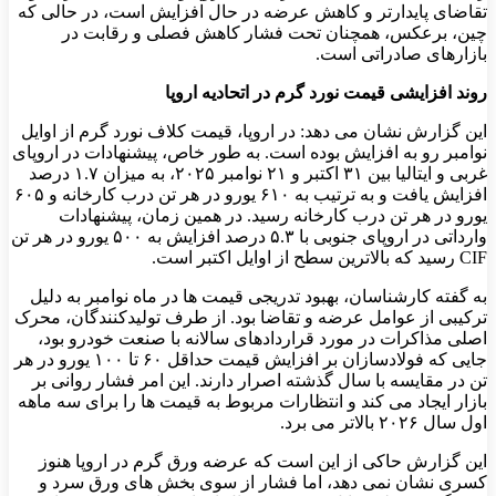
تقاضای پایدارتر و کاهش عرضه در حال افزایش است، در حالی که
چین، برعکس، همچنان تحت فشار کاهش فصلی و رقابت در
بازارهای صادراتی است.
روند افزایشی قیمت نورد گرم در اتحادیه اروپا
این گزارش نشان می دهد: در اروپا، قیمت کلاف نورد گرم از اوایل
نوامبر رو به افزایش بوده است. به طور خاص، پیشنهادات در اروپای
غربی و ایتالیا بین ۳۱ اکتبر و ۲۱ نوامبر ۲۰۲۵، به میزان ۱.۷ درصد
افزایش یافت و به ترتیب به ۶۱۰ یورو در هر تن درب کارخانه و ۶۰۵
یورو در هر تن درب کارخانه رسید. در همین زمان، پیشنهادات
وارداتی در اروپای جنوبی با ۵.۳ درصد افزایش به ۵۰۰ یورو در هر تن
CIF رسید که بالاترین سطح از اوایل اکتبر است.
به گفته کارشناسان، بهبود تدریجی قیمت ‌ها در ماه نوامبر به دلیل
ترکیبی از عوامل عرضه و تقاضا بود. از طرف تولیدکنندگان، محرک
اصلی مذاکرات در مورد قراردادهای سالانه با صنعت خودرو بود،
جایی که فولادسازان بر افزایش قیمت حداقل ۶۰ تا ۱۰۰ یورو در هر
تن در مقایسه با سال گذشته اصرار دارند. این امر فشار روانی بر
بازار ایجاد می ‌کند و انتظارات مربوط به قیمت‌ ها را برای سه ماهه
اول سال ۲۰۲۶ بالاتر می‌ برد.
این گزارش حاکی از این است که عرضه ورق گرم در اروپا هنوز
کسری نشان نمی ‌دهد، اما فشار از سوی بخش ‌های ورق سرد و