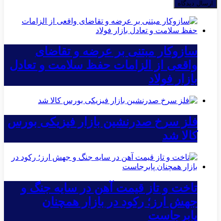
سازوکار مبتنی بر عرضه و تقاضای
واقعی از الزامات حفظ سلامت و تعادل
بازار فولاد
فلز سرخ صدرنشین بازار فیزیکی بورس
کالا شد
تاخت و تاز قیمت آهن در سایه جنگ و
جهش ارز؛ رکود در بازار همچنان
پابرجاست