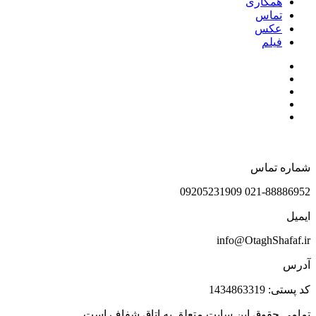
همکاری
تماس
عکس
فیلم
شماره تماس
021-88886952 09205231909
ایمیل
info@OtaghShafaf.ir
آدرس
کد پستی: 1434863319
تمامی حقوق این سایت متعلق به اتاق شفاف است.