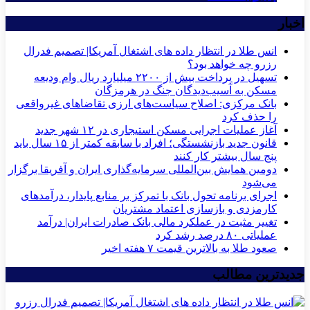
اخبار
انس طلا در انتظار داده های اشتغال آمریکا| تصمیم فدرال
رزرو چه خواهد بود؟
تسهیل در پرداخت بیش از ۲۲۰۰ میلیارد ریال وام ودیعه
مسکن به آسیب‌دیدگان جنگ در هرمزگان
بانک مرکزی: اصلاح سیاست‌های ارزی تقاضاهای غیرواقعی
را حذف کرد
آغاز عملیات اجرایی مسکن استیجاری در ۱۲ شهر جدید
قانون جدید بازنشستگی؛ افراد با سابقه کمتر از ۱۵ سال باید
پنج سال بیشتر کار کنند
دومین همایش بین‌المللی سرمایه‌گذاری ایران و آفریقا برگزار
می‌شود
اجرای برنامه تحول بانک با تمرکز بر منابع پایدار، درآمدهای
کارمزدی و بازسازی اعتماد مشتریان
تغییر مثبت در عملکرد مالی بانک صادرات ایران| درآمد
عملیاتی ۸۰ درصد رشد کرد
صعود طلا به بالاترین قیمت ۷ هفته اخیر
جدیدترین مطالب