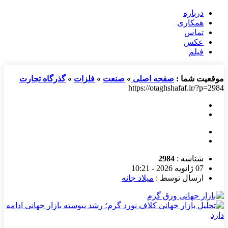
درباره
همکاری
تماس
عکس
فیلم
موقعیت شما :
صفحه اصلی
»
صنعت
»
فلزات
»
گذرگاه تجارت
https://otaghshafaf.ir/?p=2984
شناسه :
2984
07 ژانویه 2026 - 10:21
ارسال توسط :
میلاد جانه