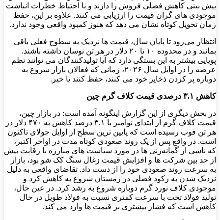
پیش بینی کاهش فصلی فروش را دارند و با احتیاط خطرات انباشت
موجودی‌ های گران‌ قیمت را ارزیابی می‌ کنند. علاوه بر این، حفظ
زمان تحویل کوتاه نشان می ‌دهد که هنوز کمبود واقعی وجود ندارد.
انتظار می‌رود تا پایان سال، قیمت ‌ها نزدیک به سطوح فعلی باقی
بمانند و در محدوده ۱۰ تا ۲۰ دلار در هر تن نوسان داشته باشند.
پویایی بیشتر به این بستگی دارد که آیا تولیدکنندگان می ‌توانند نظم
عرضه را در اوایل سال ۲۰۲۶، زمانی که فعالان بازار شروع به
دوباره پر کردن ذخایر خود می ‌کنند، حفظ کنند یا خیر.
کاهش ۳.۱ درصدی قیمت کلاف گرم چین
در بخش دیگری از این گزارش اینگونه آمده است: در بازار چین،
قیمت کلاف گرم از ابتدای نوامبر با ۳.۱ درصد کاهش به ۴۷۰ دلار در
هر تن فوب رسیده است که پایین‌ ترین سطح از اوایل جولای تاکنون
است. در واقع پس از یک روند صعودی کوتاه مدت در اواخر اکتبر،
که ناشی از گمانه‌زنی ‌ها در مورد سیاست ‌های مبارزه با رقابت بیش
از حد بین شرکت ‌ها و افزایش قیمت زغال سنگ کک شو بود، بازار
به سرعت روند صعودی خود را از دست داد. تقاضای واقعی به دلیل
نزدیک شدن به رکود فصلی در زمستان شروع به کاهش کرد و
موجودی کلاف نورد گرم دوباره شروع به رشد کرد. در عین حال،
تولید فولاد تخت با سرعت کمتری نسبت به فولاد طویل در حال
کاهش است که فشار بیشتری بر قیمت ‌ها وارد می‌ کند.