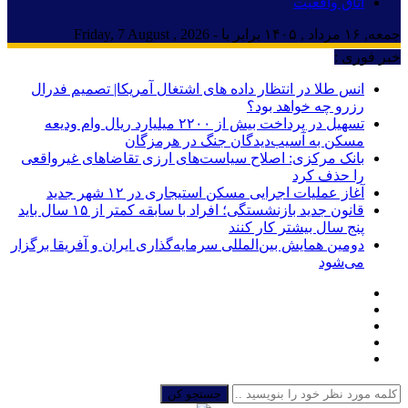
اتاق واقعیت
جمعه, ۱۶ مرداد , ۱۴۰۵ برابر با - Friday, 7 August , 2026
خبر فوری :
انس طلا در انتظار داده های اشتغال آمریکا| تصمیم فدرال
رزرو چه خواهد بود؟
تسهیل در پرداخت بیش از ۲۲۰۰ میلیارد ریال وام ودیعه
مسکن به آسیب‌دیدگان جنگ در هرمزگان
بانک مرکزی: اصلاح سیاست‌های ارزی تقاضاهای غیرواقعی
را حذف کرد
آغاز عملیات اجرایی مسکن استیجاری در ۱۲ شهر جدید
قانون جدید بازنشستگی؛ افراد با سابقه کمتر از ۱۵ سال باید
پنج سال بیشتر کار کنند
دومین همایش بین‌المللی سرمایه‌گذاری ایران و آفریقا برگزار
می‌شود
جستجو کن