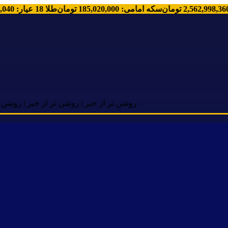
:
2,562,998,360
تومان
سکه امامی
:
185,020,000
تومان
طلا 18 عیار
:
0
روشن تر از خبر | روشن تر از خبر | روشن تر از خبر |