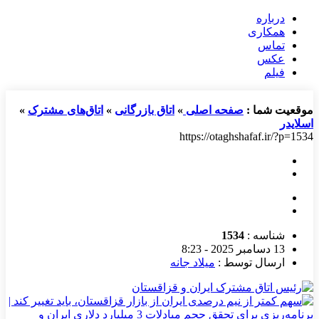
درباره
همکاری
تماس
عکس
فیلم
موقعیت شما :
صفحه اصلی
»
اتاق بازرگانی
»
اتاق‌های مشترک
»
اسلایدر
https://otaghshafaf.ir/?p=1534
شناسه :
1534
13 دسامبر 2025 - 8:23
ارسال توسط :
میلاد جانه