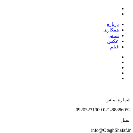
درباره
همکاری
تماس
عکس
فیلم
شماره تماس
021-88886952 09205231909
ایمیل
info@OtaghShafaf.ir