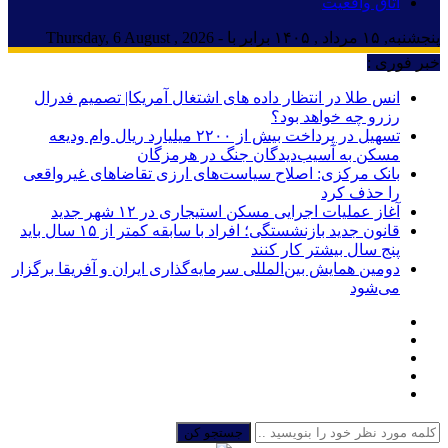
اتاق واقعیت
پنجشنبه, ۱۵ مرداد , ۱۴۰۵ برابر با - Thursday, 6 August , 2026
خبر فوری :
انس طلا در انتظار داده های اشتغال آمریکا| تصمیم فدرال
رزرو چه خواهد بود؟
تسهیل در پرداخت بیش از ۲۲۰۰ میلیارد ریال وام ودیعه
مسکن به آسیب‌دیدگان جنگ در هرمزگان
بانک مرکزی: اصلاح سیاست‌های ارزی تقاضاهای غیرواقعی
را حذف کرد
آغاز عملیات اجرایی مسکن استیجاری در ۱۲ شهر جدید
قانون جدید بازنشستگی؛ افراد با سابقه کمتر از ۱۵ سال باید
پنج سال بیشتر کار کنند
دومین همایش بین‌المللی سرمایه‌گذاری ایران و آفریقا برگزار
می‌شود
جستجو کن