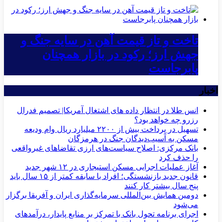
تاخت و تاز قیمت آهن در سایه جنگ و
جهش ارز؛ رکود در بازار همچنان
پابرجاست
اخبار
انس طلا در انتظار داده های اشتغال آمریکا| تصمیم فدرال
رزرو چه خواهد بود؟
تسهیل در پرداخت بیش از ۲۲۰۰ میلیارد ریال وام ودیعه
مسکن به آسیب‌دیدگان جنگ در هرمزگان
بانک مرکزی: اصلاح سیاست‌های ارزی تقاضاهای غیرواقعی
را حذف کرد
آغاز عملیات اجرایی مسکن استیجاری در ۱۲ شهر جدید
قانون جدید بازنشستگی؛ افراد با سابقه کمتر از ۱۵ سال باید
پنج سال بیشتر کار کنند
دومین همایش بین‌المللی سرمایه‌گذاری ایران و آفریقا برگزار
می‌شود
اجرای برنامه تحول بانک با تمرکز بر منابع پایدار، درآمدهای