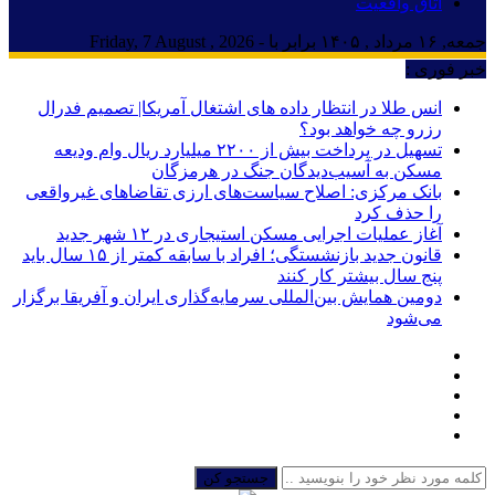
اتاق واقعیت
جمعه, ۱۶ مرداد , ۱۴۰۵ برابر با - Friday, 7 August , 2026
خبر فوری :
انس طلا در انتظار داده های اشتغال آمریکا| تصمیم فدرال
رزرو چه خواهد بود؟
تسهیل در پرداخت بیش از ۲۲۰۰ میلیارد ریال وام ودیعه
مسکن به آسیب‌دیدگان جنگ در هرمزگان
بانک مرکزی: اصلاح سیاست‌های ارزی تقاضاهای غیرواقعی
را حذف کرد
آغاز عملیات اجرایی مسکن استیجاری در ۱۲ شهر جدید
قانون جدید بازنشستگی؛ افراد با سابقه کمتر از ۱۵ سال باید
پنج سال بیشتر کار کنند
دومین همایش بین‌المللی سرمایه‌گذاری ایران و آفریقا برگزار
می‌شود
جستجو کن