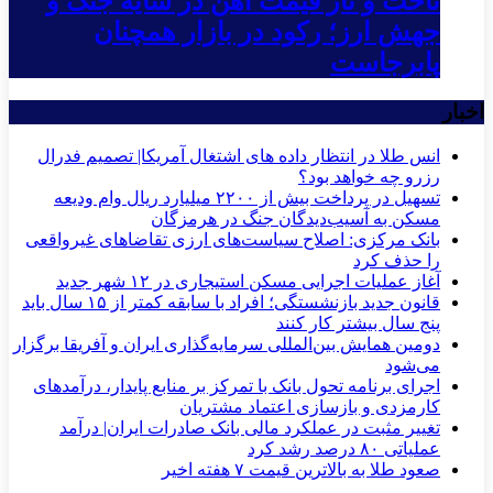
تاخت و تاز قیمت آهن در سایه جنگ و
جهش ارز؛ رکود در بازار همچنان
پابرجاست
اخبار
انس طلا در انتظار داده های اشتغال آمریکا| تصمیم فدرال
رزرو چه خواهد بود؟
تسهیل در پرداخت بیش از ۲۲۰۰ میلیارد ریال وام ودیعه
مسکن به آسیب‌دیدگان جنگ در هرمزگان
بانک مرکزی: اصلاح سیاست‌های ارزی تقاضاهای غیرواقعی
را حذف کرد
آغاز عملیات اجرایی مسکن استیجاری در ۱۲ شهر جدید
قانون جدید بازنشستگی؛ افراد با سابقه کمتر از ۱۵ سال باید
پنج سال بیشتر کار کنند
دومین همایش بین‌المللی سرمایه‌گذاری ایران و آفریقا برگزار
می‌شود
اجرای برنامه تحول بانک با تمرکز بر منابع پایدار، درآمدهای
کارمزدی و بازسازی اعتماد مشتریان
تغییر مثبت در عملکرد مالی بانک صادرات ایران| درآمد
عملیاتی ۸۰ درصد رشد کرد
صعود طلا به بالاترین قیمت ۷ هفته اخیر