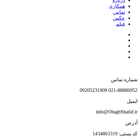
درباره
همکاری
تماس
عکس
فیلم
شماره تماس
021-88886952 09205231909
ایمیل
info@OtaghShafaf.ir
آدرس
کد پستی: 1434863319