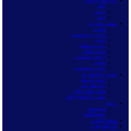
بازار پولی و مالی
بانک
بورس
بیمه
صنعت و انرژی
فلزات
انرژی و پتروشیمی
غذایی
چرم و پوشاک
لوازم خانگی
آرایشی بهداشتی
معدنی
چاپ و بسته‌بندی
کسب و کارهای نو
استارت‌آپ‌ها
بازارهای نوین
فناوری‌های مالی
کسب و کارهای آنلاین
رویداد
همایش‌ها
نمایشگاه‌ها
شفاف‌نگاشت
گذرگاه تجارت