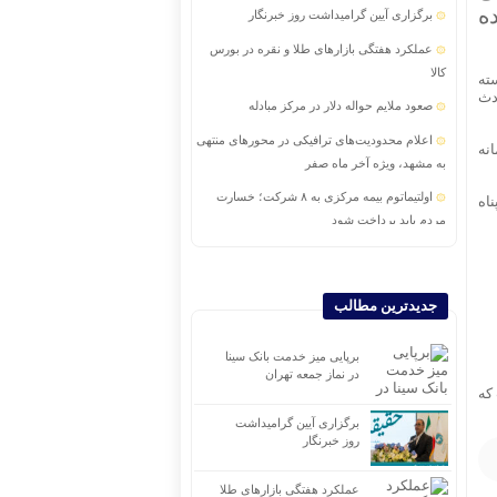
ه
برگزاری آیین گرامیداشت روز خبرنگار
عملکرد هفتگی بازارهای طلا و نقره در بورس
کالا
ای چهار بسته
دث
صعود ملایم حواله دلار در مرکز مبادله
اعلام محدودیت‌های ترافیکی در محورهای منتهی
نه
به مشهد، ویژه آخر ماه صفر
اولتیماتوم بیمه مرکزی به ۸ شرکت؛ خسارت
اه
مردم باید پرداخت شود
دو سالگی ایساتیس کراد؛ روایتی از اعتماد و
موفقیت
جدیدترین مطالب
حافظ آرامش شما در اردبیل
جهش ۱۱۲ هزار واحدی شاخص بورس در دقایق
برپایی میز خدمت بانک سینا
ابتدایی معاملات امروز
در نماز جمعه تهران
که
برگزاری آیین گرامیداشت
روز خبرنگار
عملکرد هفتگی بازارهای طلا