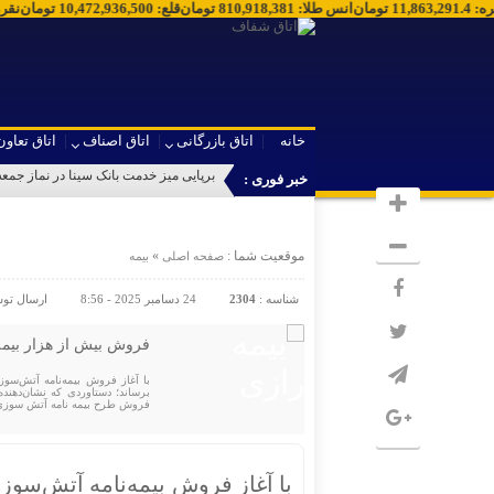
قره
:
11,863,291.4
تومان
انس طلا
:
810,918,381
تومان
قلع
:
10,472,936,500
تومان
نقر
خانه
اتاق بازرگانی
اتاق اصناف
اتاق تعاون
خبر فوری :
موقعیت شما :
»
صفحه اصلی
بیمه
شناسه :
2304
24 دسامبر 2025 - 8:56
ارسال تو
فروش بیش از هزار بیمه
با آغاز فروش بیمه‌نامه آتش‌سو
برساند؛ دستاوردی که نشان‌دهن
فروش طرح بیمه نامه آتش سوزی پناه ا
با آغاز فروش بیمه‌نامه آتش‌سوز