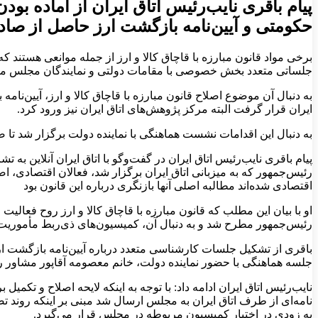
پیام باقری نایب‌رئیس اتاق ایران از آماده بود
حکومتی و آیین‌نامه بازگشت ارز حاصل از صادرا
برخی مواد قانون مبارزه با قاچاق کالا و ارز از جمله موانعی هستند
جلساتی متعدد بخش خصوصی با مقامات دولتی و نمایندگان مجلس م
به دنبال آن موضوع اصلاح قانون مبارزه با قاچاق کالا و ارز، آیین‌
ایران قرار گرفت البته مرکز پژوهش‌های اتاق ایران نیز ورود کرد.
به دنبال این اقدامات نشست هماهنگی با نماینده دولت برگزار شد تا
پیام باقری نایب‌رئیس اتاق ایران در گفت‌وگو با اتاق ایران آنلاین به 
رئیس‌جمهور که به میزبانی اتاق ایران برگزار شد، فعالان اقتصادی، اصل
اقتصادی شده‌اند مطالبه اصلی آنها بازنگری درباره این قانون بود
او با بیان این مطلب که قانون مبارزه با قاچاق کالا و ارز روح فعالی
رئیس‌جمهور مطرح شد و به دنبال آن، کمیسیون‌های ذی‌ربط مأموریت پی
باقری از تشکیل جلسات کارشناسی متعدد درباره آیین‌نامه بازگشت ارز 
جلسه هماهنگی با حضور نماینده دولت، خانم معصومه آقاپور مشاور ر
نایب‌رئیس اتاق ایران ادامه داد: با توجه به اینکه لایحه اصلاح و تک
نامه‌ای از طرف اتاق ایران به مجلس ارسال شد مبنی بر اینکه روند ت
به زودی در اختیار کمیسیون مربوطه در مجلس قرار می‌گیرد.