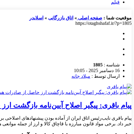
فیلم
موقعیت شما :
صفحه اصلی
»
اتاق بازرگانی
»
اسلایدر
https://otaghshafaf.ir/?p=1805
شناسه :
1805
16 دسامبر 2025 - 10:05
ارسال توسط :
میلاد جانه
پیام باقری: پیگیر اصلاح آیین‌نامه بازگشت ار
پیام باقری نایب‌رئیس اتاق ایران از آماده بودن پیشنهادهای اصلاحی ب
خبر داد. برخی مواد قانون مبارزه با قاچاق کالا و ارز از جمله موان