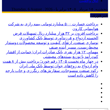
اتاق واقعیت
پنجشنبه, ۱۵ مرداد , ۱۴۰۵ برابر با - Thursday, 6 August , 2026
خبر فوری :
پرداخت خسارت ۵۰۰ میلیارد تومانی بیمه رازی به شرکت
هواپیمایی کارون
پرداخت افزون بر ۳۲ هزار میلیارد ریال تسهیلات قرض
الحسنه ازدواج و فرزندآوری توسط بانک کشاورزی
نوسازی صنعت، ارتقای کیفیت و توسعه محصولات دوستدار
محیط‌زیست، مسیر آینده صنف
مهمانی ۱۲ هزار نفری بانک صادرات ایران| حمایت از اقشار
کم‌درآمد با توزیع بسته‌های معیشتی
در چهار ماه نخست ۱۴۰۵ رقم خورد؛ پرداخت بیش از ۸ همت
وام ازدواج به زوج‌های جوان توسط بانک ملی ایران
رکود صنعت منسوجات، سفارش‌های رنگرزی و چاپ پارچه
را کاهش داده است