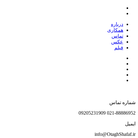
درباره
همکاری
تماس
عکس
فیلم
شماره تماس
021-88886952 09205231909
ایمیل
info@OtaghShafaf.ir