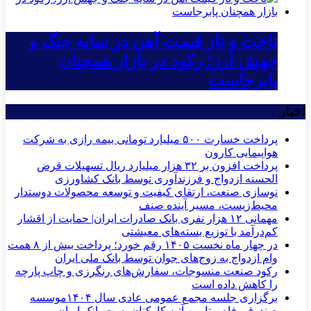
تاخت و تاز قیمت آهن در سایه جنگ و
جهش ارز؛ رکود در بازار همچنان
پابرجاست
اخبار
پرداخت خسارت ۵۰۰ میلیارد تومانی بیمه رازی به شرکت
هواپیمایی کارون
پرداخت افزون بر ۳۲ هزار میلیارد ریال تسهیلات قرض
الحسنه ازدواج و فرزندآوری توسط بانک کشاورزی
نوسازی صنعت، ارتقای کیفیت و توسعه محصولات دوستدار
محیط‌زیست، مسیر آینده صنف
مهمانی ۱۲ هزار نفری بانک صادرات ایران| حمایت از اقشار
کم‌درآمد با توزیع بسته‌های معیشتی
در چهار ماه نخست ۱۴۰۵ رقم خورد؛ پرداخت بیش از ۸ همت
وام ازدواج به زوج‌های جوان توسط بانک ملی ایران
رکود صنعت منسوجات، سفارش‌های رنگرزی و چاپ پارچه
را کاهش داده است
برگزاری جلسه مجمع عمومی عادی سال ۱۴۰۴موسسه
صندوق رفاه و تامین آتیه کارکنان پست بانک ایران