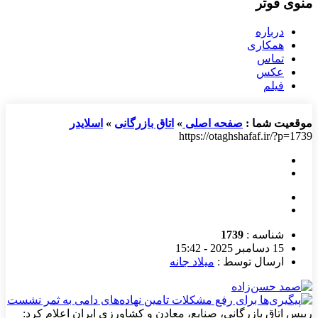
منوی فوتر
درباره
همکاری
تماس
عکس
فیلم
موقعیت شما :
صفحه اصلی
»
اتاق بازرگانی
»
اسلایدر
https://otaghshafaf.ir/?p=1739
شناسه :
1739
15 دسامبر 2025 - 15:42
ارسال توسط :
میلاد جانه
رییس اتاق بازرگانی، صنایع، معادن و کشاورزی ایران اعلام کرد: