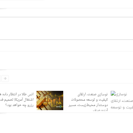
نوسازی صنعت، ارتقای
انس طلا در انتظار داده ه
کیفیت و توسعه محصولات
اشتغال آمریکا| تصمیم فد
دوستدار محیط‌زیست، مسیر
رزرو چه خواهد بود؟
آینده صنف