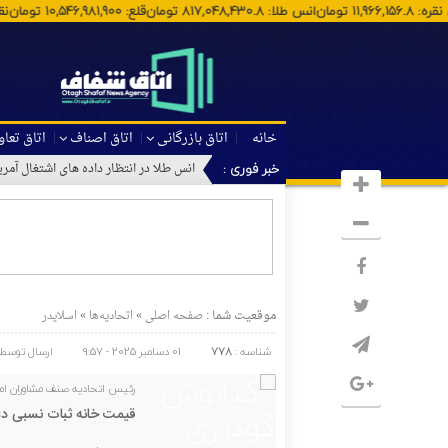
نس نقره
:
11,966,156.8
تومان
انس طلا
:
817,048,430.8
تومان
قلع
:
10,546,981,900
توما
خانه
اتاق بازرگانی
اتاق اصناف
اتاق تعا
خبر فوری :
تسهیل در پرد
موقعیت شما :
»
»
صفحه اصلی
اتحادیه‌ها
اسلایدر
شناسه :
778
01 دسامبر 2025 - 9:57
ارسال توسط 
رئیس اتحادیه صنف مشاوران امل
قیمت خانه ثبات نسبی دا