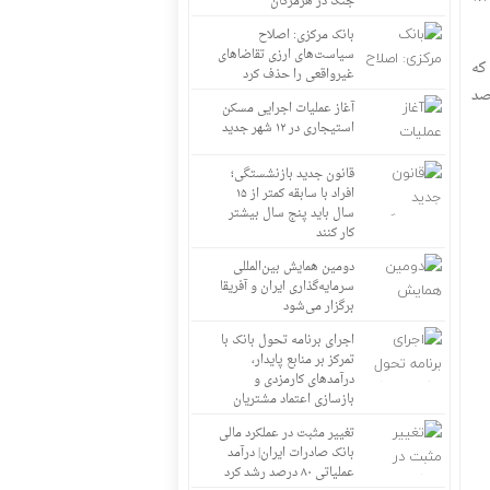
جنگ در هرمزگان
بانک مرکزی: اصلاح
سیاست‌های ارزی تقاضاهای
ن بخش که
غیرواقعی را حذف کرد
رصد اعلام شد. در حالی که تورم نقطه به نقطه عمومی ۴۹.۴ درصد
آغاز عملیات اجرایی مسکن
استیجاری در ۱۲ شهر جدید
قانون جدید بازنشستگی؛
افراد با سابقه کمتر از ۱۵
سال باید پنج سال بیشتر
کار کنند
دومین همایش بین‌المللی
سرمایه‌گذاری ایران و آفریقا
برگزار می‌شود
اجرای برنامه تحول بانک با
تمرکز بر منابع پایدار،
درآمدهای کارمزدی و
بازسازی اعتماد مشتریان
تغییر مثبت در عملکرد مالی
بانک صادرات ایران| درآمد
عملیاتی ۸۰ درصد رشد کرد