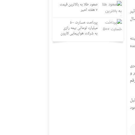
صعود طلا به بالاترین قیمت
۷ هفته اخیر
یر
ال
پرداخت خسارت ۵۰۰
میلیارد تومانی بیمه رازی
به شرکت هواپیمایی کارون
ته
فکنده
ری
 و
قم
 دلیل
ود