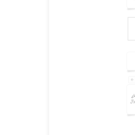
ای
رال