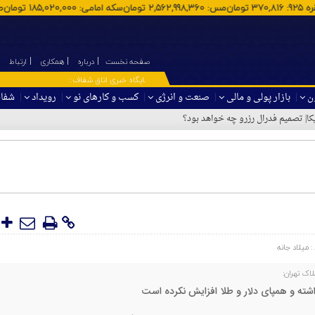
ن
نقره 925
:
370,816
تومان
مس
:
2,562,998,360
تومان
سکه امامی
:
185,020,000
توما
صفحه نخست
درباره
همکاری
ارتباط
۞ پایگاه خبری اتاق شفاف :
ون
بازار پولی و مالی
صنعت و انرژی
کسب و کارهای نو
رویداد
شفا
:
میلاد جانه
اک تهران:
شته و همپای دلار و طلا افزایش نکرده است