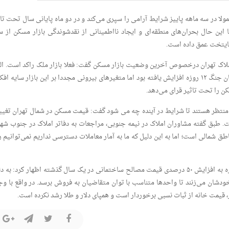
ولا در سه ماهه پاییز شرایط آرامی را سپری می‌کند و در دو ماه پایانی سال تحت تاث
 این حال بحران‌های منطقه‌ای و ایجاد نااطمینانی از نقدشوندگی بازار مسکن از س
 پایتخت عمق داده است.
اک تهران درخصوص آخرین وضعیت بازار مسکن گفت: فعلا بازار ملک راکد است. الب
از حدود دو ماه قبل خرید و فروش‌ها نسبت به زمان جنگ ۱۲ روزه افزایش یافته بود اما متغیرهای بیرونی مجددا بر این بازار سایه ا
ن را تحت تاثیر قرای می‌دهد.
ر منتظر هستند تا شرایط در آینده چه می شود گفت: قیمت مسکن در شمال تهران تغیی
 طبق گفته مشاوران املاک در نیمه جنوبی، مراجعات به دفاتر املاک در جنوب شهر
شمالی است؛ اما به این دلیل که ما به آمار معاملات دسترسی نداریم نمی‌توانیم ر
رئیس اتحادیه صنف مشاوران املاک تهران با اشاره به افزایش ۵۰ درصدی قیمت مصالح ساختمانی در یک سال گذشته اظهار کرد: به
خودشان می‌زنند تا واحدها متناسب با توان متقاضیان به فروش برسد. در واقع با وج
 قیمت خانه از ثبات نسبی برخوردار است و همپای دلار و طلا رشد نکرده است.